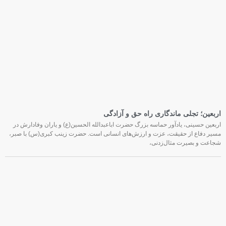
اربعین؛ تجلی ماندگاری راه حق و آزادگی
اربعین حسینی، یادآور حماسه بزرگ حضرت اباعبدالله الحسین(ع) و یاران وفادارش در
مسیر دفاع از حقیقت، عزت و ارزش‌های انسانی است. حضرت زینب کبری(س) با صبر،
شجاعت و بصیرت مثال‌زدنی،