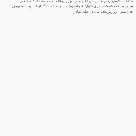
با حکم محسن رضوانی، رئیس فدراسیون ورزش‌های آبی، کیمیا احمدی به عنوان
سرپرست کمیته شنا هنری بانوان فدراسیون منصوب شد. به گزارش روابط عمومی
فدراسیون ورزش‌های آبی، در حکم صادر