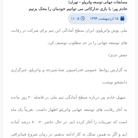
مسابقات جهانی توسعه واترپلو – تهران/
خادم پیر: با بازی تدارکاتی می توانیم خودمان را محک بزنیم
۱۵ اردیبهشت ۱۳۹۴
۱۱:۰۵
ملی پوش واترپلوی ایران سطح آمادگی این تیم برای شرکت در رقابت
های توسعه جهانی را در حد مطلوب توصیف کرد.
جعفر جدی/
به گزارش روابط عمومی فدراسیون شنا،شیرجه و واترپلو، خبرگزاری
دانشجو نوشت:
سهیل خادم پیر درباره سطح آمادگی تیم ملی در فاصله ۲۰ روز مانده
به آغاز رقابت های توسعه جهانی واترپلو اظهار داشت: تقریباً یک ماه
است که تمرینات را آغاز کرده ایم. در حال حاضر ۷۰، ۸۰ درصد آماده
ایم و اگر به همین شکل به کار ادامه بدهیم، در زمان شروع فیناترافی