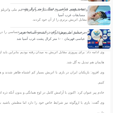
صعود هومر عباسی به فینال ۵۰ متر کرال پشت
به گزارش روابط عمومی فدراسیون شنا،شیرجه و واترپلو، تیم ملی واترپلو ا
مسابقات غرب آسیا
بازیکنان این مقابل اتریش برتری را از آن خود کردند.
سهیل خادم پیر درباره این پیروزی گفت: بازی بسیار سخت و حساسی را در
درخشش ملی‌پوش ایران در استخر آستانه؛ هومر
عباسی قهرمان ۱۰۰ متر کرال پشت غرب آسیا شد
دهیم.
وی ادامه داد: برای پیروزی مقابل اتریش به میدان رفته بودیم بنابراین باید 
هایمان هم تبدیل به گل شد.
وی افزود: بازیکنان ایران در بازی با اتریش بسیار کم اشتباه ظاهر شدند و هم
کنیم.
خادم پیر عنوان کرد: اکنون با آرامش کامل در اوج همانگی و بدون آنکه ذره ا
وی گفت: بازی با اروگوئه نیز شرایط خاص خود را دارد اما مطمئن باشید ب
داریم.