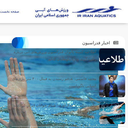
صفحه نخست
اخبار فدراسیون
اطلاعیه کمیته بانوان فدراسیون ورزش‌های آبی درباره
رکوردگیری ویژه داوطلبان کنکور
محمد قاسمی: هدفم رسیدن به فینال ۴۰۰ متر بازی‌های
آسیایی ناگویاست
رکوردشکنی یا مدال‌آوری؛ شنای جوانان ایران در تایلند
موفق بود؟