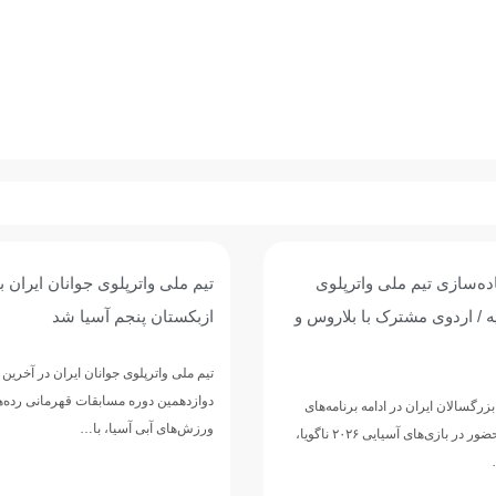
وی جوانان ایران با برتری برابر
پیروزی پرگل جوانان واترپلوی ایر
 آسیا شد
عربستان؛ تقابل با ازبکستان برا
پنجمی
وانان ایران در آخرین دیدار خود از
مسابقات قهرمانی رده‌های سنی
تیم ملی واترپلوی جوانان ایران در ادامه 
ا، با…
دوازدهمین دوره مسابقات قهرمانی رده‌
ورزش‌های آبی آسیا، با ارائه نمایشی…