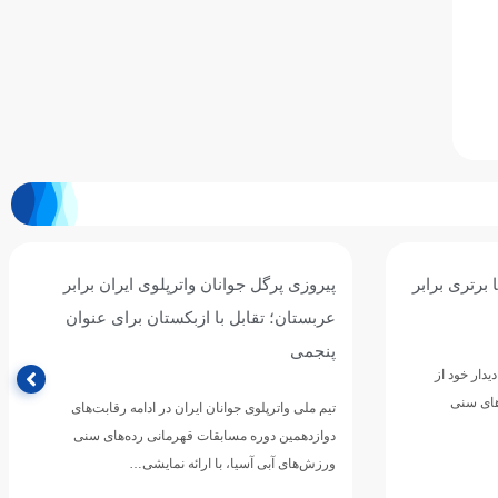
ان برابر
سومین برد جوانان واترپلوی ایران با شکست
ی عنوان
پرگل سریلانکا/ نوبت به قزاقستان رسید
تیم ملی واترپلوی جوانان ایران در چهارمین دیدار خود از
مرحله گروهی دوازدهمین دوره مسابقات قهرمانی
رقابت‌های
رده‌های سنی ورزش‌های آبی…
های سنی