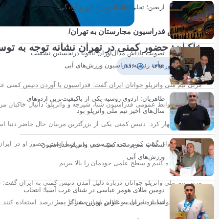
اربعین؛ تجلی ماندگاری راه حق و آزادگی
سفر رئیس فدراسیون مجارستان به تهران/
خاکبان: حضور کمنی در تهران نشانه توجه به توس
تصویب پاداش مدال‌آوران ناگویا درنخستین نشست
هیأت رئیسه فدراسیون ورزش‌های آبی
۸ شهریور ۱۳۹۳
۰۹:۱۶
مربی تیم ملی واترپلو جوانان ایران گفت: فدراسیون با آوردن دنیس کمنی عل
طاهریان: اردوی روسیه یکی از باکیفیت‌ترین اردوهای
به گزارش روابط عمومی فدراسیون شنا، شیرجه و واترپلو؛ دانیال خاکبان مرب
سال‌های اخیر تیم ملی واترپلو بود
در تهران اظهار کرد: دنیس کمنی یکی از بزرگترین مربیان حال حاضر دنیا ا
است. می توان گفت کمنی جزو پنج مربی برتر دنیا است. حضور او در ایران 
انتصاب سرپرست کمیته فنی واترپلو فدراسیون
ورزش‌های آبی
جهان استفاده کنیم و سطح علمی خودمان را بالا ببریم.
مربی تیم ملی واترپلو جوانان درباره دلیل آمدن دنیس کمنی به ایران گفت: 
دومین طلای هومر عباسی در شنای غرب آسیا؛ انتخاب
مربیان می توانند از تجربیات و 
نماینده ایران به عنوان بهترین شناگر پسر