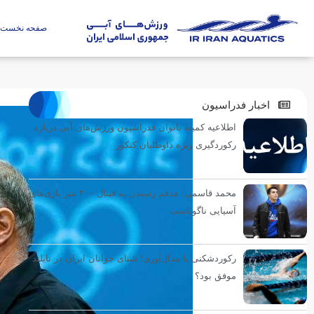
صفحه نخست
اخبار فدراسیون
اطلاعیه کمیته بانوان فدراسیون ورزش‌های آبی درباره
رکوردگیری ویژه داوطلبان کنکور
محمد قاسمی: هدفم رسیدن به فینال ۴۰۰ متر بازی‌های
آسیایی ناگویاست
رکوردشکنی یا مدال‌آوری؛ شنای جوانان ایران در تایلند
موفق بود؟