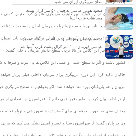
باعث ارتقای سطح مربیگری ایران می شود.
صعود هومر عباسی به فینال ۵۰ متر کرال پشت
دانیال خاکبان درباره فواید این کلینیک مربیگری عنوان کرد: دنیس کمنی 
مسابقات غرب آسیا
برخوردار است. بنابراین باید سطح واترپلو و مربیان ایران را سنجید و شناخت
او اشاره کرد: دنیس کمنی در کلاسی که در ایران برگزار می کند، باید اصول،
درخشش ملی‌پوش ایران در استخر آستانه؛ هومر
عباسی قهرمان ۱۰۰ متر کرال پشت غرب آسیا شد
کشور باشند و اگر به سطح علمی و عملی این کلاس ها پی ببرند و صرفا به شرک
خاکبان تاکید کرد: این دوره مربیگری برای مربیان داخلی خیلی پربار خواهد ب
مربیان و هم بازیکنان بهره مند خواهند شد. اگر بخواهیم به سطح مربیگری خو
او در ادامه بیان کرد: به طور دقیق نمی دانم که فدراسیون چه تعدادی از م
مختلف سنی به صورت حرفه ای برای گسترش رشته ورزشی واترپلو فعالیت م
وی در پایان گفت: از فدراسیون شنا و خسرو امینی تشکر می کنم که مربی بزر
می خواهند از او راهنمایی بگیرند و به طور کامل از تجربیات او استفاده کنند.