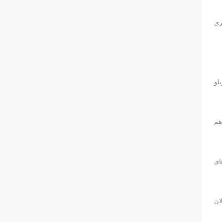
ری
رپلو
هم
ای
ان