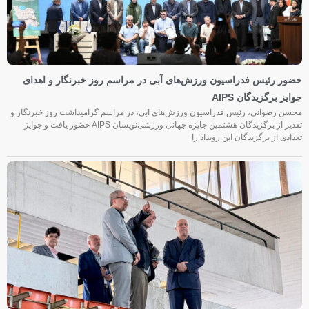
حضور رئیس فدراسیون ورزش‌های آبی در مراسم روز خبرنگار و اهدای
جوایز برگزیدگان AIPS
محسن رضوانی، رئیس فدراسیون ورزش‌های آبی، در مراسم گرامیداشت روز خبرنگار و
تقدیر از برگزیدگان هشتمین جایزه جهانی ورزشی‌نویسان AIPS حضور یافت و جوایز
تعدادی از برگزیدگان این رویداد را