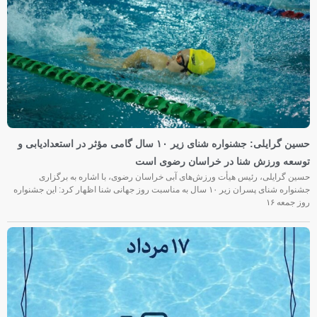
حسین گرایلی: جشنواره شنای زیر ۱۰ سال گامی مؤثر در استعدادیابی و
توسعه ورزش شنا در خراسان رضوی است
حسین گرایلی، رئیس هیأت ورزش‌های آبی خراسان رضوی، با اشاره به برگزاری
جشنواره شنای پسران زیر ۱۰ سال به مناسبت روز جهانی شنا اظهار کرد: این جشنواره
روز جمعه‌ ۱۶