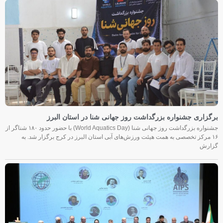
برگزاری جشنواره بزرگداشت روز جهانی شنا در استان البرز
جشنواره بزرگداشت روز جهانی شنا (World Aquatics Day) با حضور حدود ۱۸۰ شناگر از
۱۶ مرکز تخصصی به همت هیئت ورزش‌های آبی استان البرز در کرج برگزار شد. به
گزارش