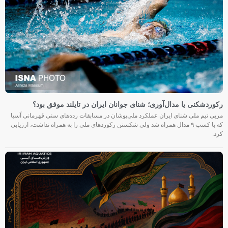
رکوردشکنی یا مدال‌آوری؛ شنای جوانان ایران در تایلند موفق بود؟
مربی تیم ملی شنای ایران عملکرد ملی‌پوشان در مسابقات رده‌های سنی قهرمانی آسیا
که با کسب ۹ مدال همراه شد ولی شکستن رکوردهای ملی را به همراه نداشت، ارزیابی
کرد.