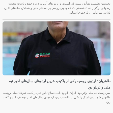
نخستین نشست هیأت رئیسه فدراسیون ورزش‌های آبی در دوره جدید ریاست محسن
رضوانی برگزار شد؛ نشستی که علاوه بر بررسی برنامه‌های فنی و عملکرد ماه‌های اخیر،
پاداش مدال‌آوران بازی‌های آسیایی
طاهریان: اردوی روسیه یکی از باکیفیت‌ترین اردوهای سال‌های اخیر تیم
ملی واترپلو بود
سرپرست تیم ملی واترپلوی ایران، اردوی آماده‌سازی این تیم در کمپ تیم‌های ملی روسیه
واقع در شهر پودولسک را یکی از باکیفیت‌ترین اردوهای سال‌های اخیر توصیف کرد و گفت
روند