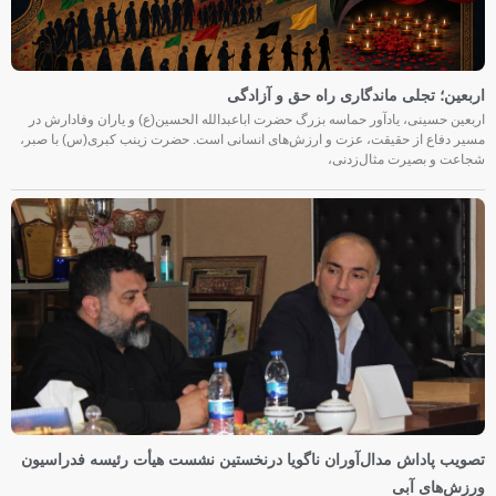
اربعین؛ تجلی ماندگاری راه حق و آزادگی
اربعین حسینی، یادآور حماسه بزرگ حضرت اباعبدالله الحسین(ع) و یاران وفادارش در
مسیر دفاع از حقیقت، عزت و ارزش‌های انسانی است. حضرت زینب کبری(س) با صبر،
شجاعت و بصیرت مثال‌زدنی،
تصویب پاداش مدال‌آوران ناگویا درنخستین نشست هیأت رئیسه فدراسیون
ورزش‌های آبی