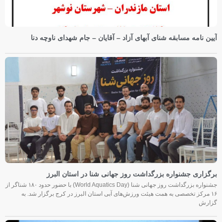
آیین نامه مسابقه شنای آبهای آزاد – آقایان – جام شهدای ناوچه دنا
برگزاری جشنواره بزرگداشت روز جهانی شنا در استان البرز
جشنواره بزرگداشت روز جهانی شنا (World Aquatics Day) با حضور حدود ۱۸۰ شناگر از
۱۶ مرکز تخصصی به همت هیئت ورزش‌های آبی استان البرز در کرج برگزار شد. به
گزارش