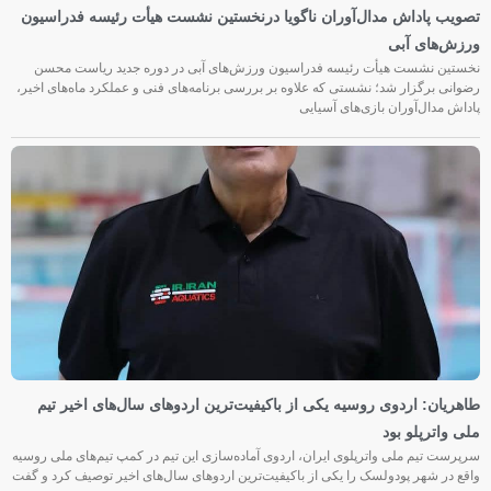
تصویب پاداش مدال‌آوران ناگویا درنخستین نشست هیأت رئیسه فدراسیون
ورزش‌های آبی
نخستین نشست هیأت رئیسه فدراسیون ورزش‌های آبی در دوره جدید ریاست محسن
رضوانی برگزار شد؛ نشستی که علاوه بر بررسی برنامه‌های فنی و عملکرد ماه‌های اخیر،
پاداش مدال‌آوران بازی‌های آسیایی
طاهریان: اردوی روسیه یکی از باکیفیت‌ترین اردوهای سال‌های اخیر تیم
ملی واترپلو بود
سرپرست تیم ملی واترپلوی ایران، اردوی آماده‌سازی این تیم در کمپ تیم‌های ملی روسیه
واقع در شهر پودولسک را یکی از باکیفیت‌ترین اردوهای سال‌های اخیر توصیف کرد و گفت