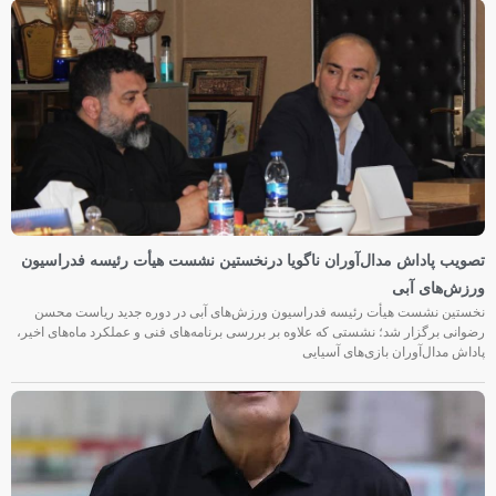
تصویب پاداش مدال‌آوران ناگویا درنخستین نشست هیأت رئیسه فدراسیون
ورزش‌های آبی
نخستین نشست هیأت رئیسه فدراسیون ورزش‌های آبی در دوره جدید ریاست محسن
رضوانی برگزار شد؛ نشستی که علاوه بر بررسی برنامه‌های فنی و عملکرد ماه‌های اخیر،
پاداش مدال‌آوران بازی‌های آسیایی