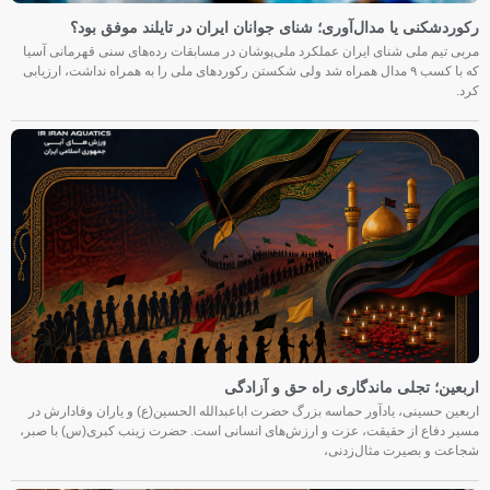
رکوردشکنی یا مدال‌آوری؛ شنای جوانان ایران در تایلند موفق بود؟
مربی تیم ملی شنای ایران عملکرد ملی‌پوشان در مسابقات رده‌های سنی قهرمانی آسیا
که با کسب ۹ مدال همراه شد ولی شکستن رکوردهای ملی را به همراه نداشت، ارزیابی
کرد.
اربعین؛ تجلی ماندگاری راه حق و آزادگی
اربعین حسینی، یادآور حماسه بزرگ حضرت اباعبدالله الحسین(ع) و یاران وفادارش در
مسیر دفاع از حقیقت، عزت و ارزش‌های انسانی است. حضرت زینب کبری(س) با صبر،
شجاعت و بصیرت مثال‌زدنی،