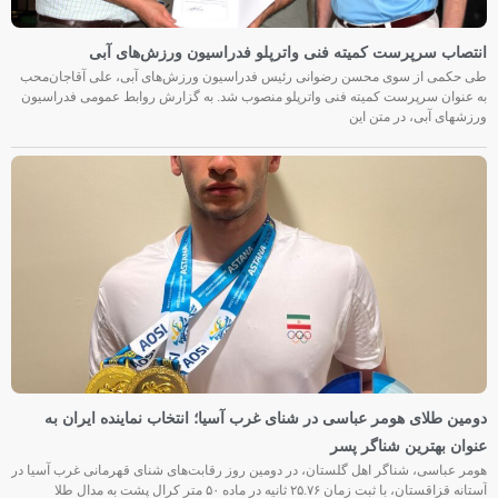
انتصاب سرپرست کمیته فنی واترپلو فدراسیون ورزش‌های آبی
طی حکمی از سوی محسن رضوانی رئیس فدراسیون ورزش‌های آبی، علی آقاجان‌محب
به عنوان سرپرست کمیته فنی واترپلو منصوب شد. به گزارش روابط عمومی فدراسیون
ورزشهای آبی، در متن این
دومین طلای هومر عباسی در شنای غرب آسیا؛ انتخاب نماینده ایران به
عنوان بهترین شناگر پسر
هومر عباسی، شناگر اهل گلستان، در دومین روز رقابت‌های شنای قهرمانی غرب آسیا در
آستانه قزاقستان، با ثبت زمان ۲۵.۷۶ ثانیه در ماده ۵۰ متر کرال پشت به مدال طلا