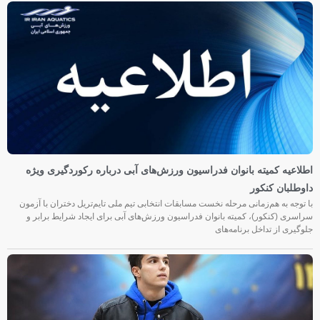
اطلاعیه کمیته بانوان فدراسیون ورزش‌های آبی درباره رکوردگیری ویژه
داوطلبان کنکور
با توجه به هم‌زمانی مرحله نخست مسابقات انتخابی تیم ملی تایم‌تریل دختران با آزمون
سراسری (کنکور)، کمیته بانوان فدراسیون ورزش‌های آبی برای ایجاد شرایط برابر و
جلوگیری از تداخل برنامه‌های