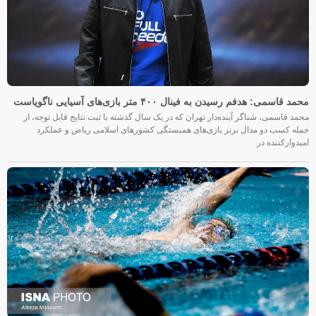
محمد قاسمی: هدفم رسیدن به فینال ۴۰۰ متر بازی‌های آسیایی ناگویاست
محمد قاسمی، شناگر آینده‌دار تهران که در یک سال گذشته با ثبت نتایج قابل توجه، از
جمله کسب دو مدال برنز بازی‌های همبستگی کشورهای اسلامی ریاض و عملکرد
امیدوارکننده در