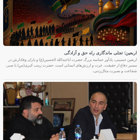
اربعین؛ تجلی ماندگاری راه حق و آزادگی
اربعین حسینی، یادآور حماسه بزرگ حضرت اباعبدالله الحسین(ع) و یاران وفادارش در
مسیر دفاع از حقیقت، عزت و ارزش‌های انسانی است. حضرت زینب کبری(س) با صبر،
شجاعت و بصیرت مثال‌زدنی،