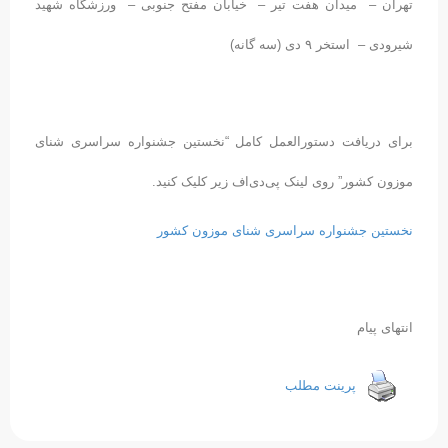
تهران – میدان هفت تیر – خیابان مفتح جنوبی – ورزشگاه شهید
شیرودی – استخر ۹ دی (سه گانه)
برای دریافت دستورالعمل کامل “نخستین جشنواره سراسری شنای
موزون کشور” روی لینک پی‌دی‌اف زیر کلیک کنید.
نخستین جشنواره سراسری شنای موزون کشور
انتهای پیام
پرینت مطلب