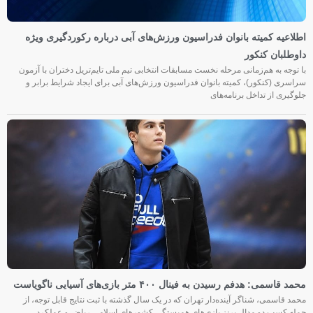
اطلاعیه کمیته بانوان فدراسیون ورزش‌های آبی درباره رکوردگیری ویژه
داوطلبان کنکور
با توجه به هم‌زمانی مرحله نخست مسابقات انتخابی تیم ملی تایم‌تریل دختران با آزمون
سراسری (کنکور)، کمیته بانوان فدراسیون ورزش‌های آبی برای ایجاد شرایط برابر و
جلوگیری از تداخل برنامه‌های
محمد قاسمی: هدفم رسیدن به فینال ۴۰۰ متر بازی‌های آسیایی ناگویاست
محمد قاسمی، شناگر آینده‌دار تهران که در یک سال گذشته با ثبت نتایج قابل توجه، از
جمله کسب دو مدال برنز بازی‌های همبستگی کشورهای اسلامی ریاض و عملکرد