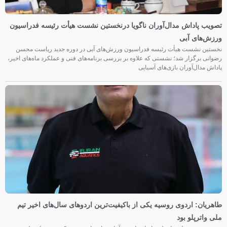
تصویب پاداش مدال‌آوران ناگویا درنخستین نشست هیأت رئیسه فدراسیون
ورزش‌های آبی
نخستین نشست هیأت رئیسه فدراسیون ورزش‌های آبی در دوره جدید ریاست محسن
رضوانی برگزار شد؛ نشستی که علاوه بر بررسی برنامه‌های فنی و عملکرد ماه‌های اخیر،
پاداش مدال‌آوران بازی‌های آسیایی
طاهریان: اردوی روسیه یکی از باکیفیت‌ترین اردوهای سال‌های اخیر تیم
ملی واترپلو بود