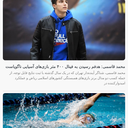
محمد قاسمی: هدفم رسیدن به فینال ۴۰۰ متر بازی‌های آسیایی ناگویاست
محمد قاسمی، شناگر آینده‌دار تهران که در یک سال گذشته با ثبت نتایج قابل توجه، از
جمله کسب دو مدال برنز بازی‌های همبستگی کشورهای اسلامی ریاض و عملکرد
امیدوارکننده در