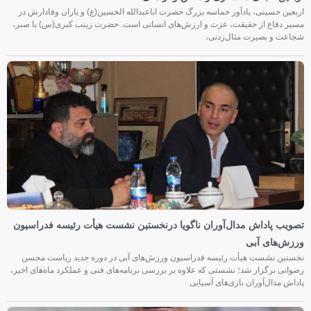
اربعین حسینی، یادآور حماسه بزرگ حضرت اباعبدالله الحسین(ع) و یاران وفادارش در
مسیر دفاع از حقیقت، عزت و ارزش‌های انسانی است. حضرت زینب کبری(س) با صبر،
شجاعت و بصیرت مثال‌زدنی،
تصویب پاداش مدال‌آوران ناگویا درنخستین نشست هیأت رئیسه فدراسیون
ورزش‌های آبی
نخستین نشست هیأت رئیسه فدراسیون ورزش‌های آبی در دوره جدید ریاست محسن
رضوانی برگزار شد؛ نشستی که علاوه بر بررسی برنامه‌های فنی و عملکرد ماه‌های اخیر،
پاداش مدال‌آوران بازی‌های آسیایی