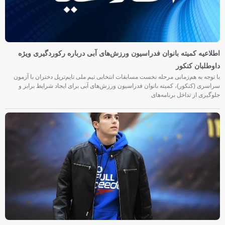
اطلاعیه کمیته بانوان فدراسیون ورزش‌های آبی درباره رکوردگیری ویژه
داوطلبان کنکور
با توجه به هم‌زمانی مرحله نخست مسابقات انتخابی تیم ملی تایم‌تریل دختران با آزمون
سراسری (کنکور)، کمیته بانوان فدراسیون ورزش‌های آبی برای ایجاد شرایط برابر و
جلوگیری از تداخل برنامه‌های