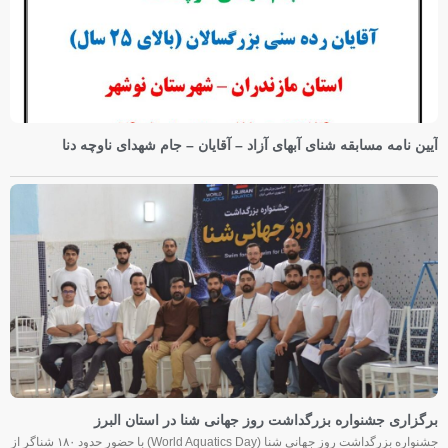
آیین نامه مسابقه شنای آبهای آزاد – آقایان – جام شهدای ناوچه دنا
برگزاری جشنواره بزرگداشت روز جهانی شنا در استان البرز
جشنواره بزرگداشت روز جهانی شنا (World Aquatics Day) با حضور حدود ۱۸۰ شناگر از