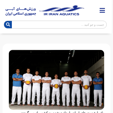
واترپلوئیست های ایران بامداد دوشنبه به کشور باز می گردند