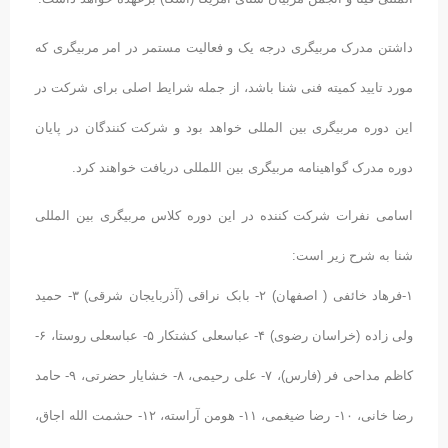
داشتن مدرک مربیگری درجه یک و فعالیت مستمر در امر مربیگری که
مورد تایید کمیته فنی شنا باشد، از جمله شرایط اصلی برای شرکت در
این دوره مربیگری بین المللی خواهد بود و شرکت کنندگان در پایان
دوره مدرک گواهینامه مربیگری بین اللمللی دریافت خواهند کرد.
اسامی نفرات شرکت کننده در این دوره کلاس مربیگری بین المللی
شنا به شرح زیر است:
١-فرهاد خائفی ( اصفهان) ٢- بابک نراقی (آذربایجان شرقی) ٣- حمید
ولی زاده (خراسان رضوی) ۴- عباسعلی کشتکار ۵- عباسعلی روستا، ۶-
کاظم مداحی فر (فارس)، ٧- علی رحیمی، ٨- خشایار حضرتی، ٩- حامد
رضا خانی، ١۰- رضا ضیغمی، ١١- هومن آراسته، ١٢- حشمت الله اجاق،