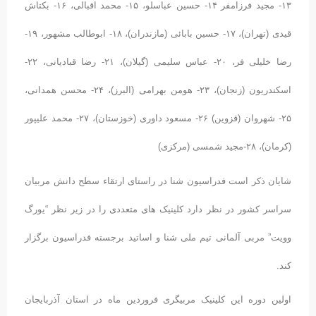
١٣- مجید فرزامفر ١۴- حسین عباسلو، ١۵- محمد اقبالی، ١۶- بکتاش
قیدی (تهران)، ١٧- حسین بابائی (مازندران)، ١٨- ابوطالب مشهور، ١٩-
رضا خلیلی فر، ٢۰- عباس سلیمی (گیلان)، ٢١- رضا قبادیانی، ٢٢-
اسکندریون (زنجان)، ٢٣- هومن بهرامی (البرز)، ٢۴- محسن همدانی،
٢۵- شهروان (قزوین) ٢۶- مسعود داوری (خوزستان)، ٢٧- محمد علیپور
(کرمان)، ٢٨-مجید شمسی (مرکزی)
شایان ذکر است فدراسیون شنا در راستای ارتقاء سطح دانش مربیان
سراسر کشور در نظر دارد کلینیک های متعددی را در زیر نظر “یورگ
وویت” مربی آلمانی تیم ملی شنا و اساتید برجسته فدراسیون برگزار
کند.
اولین دوره این کلینیک مربیگری فروردین ماه در استان آذربایجان