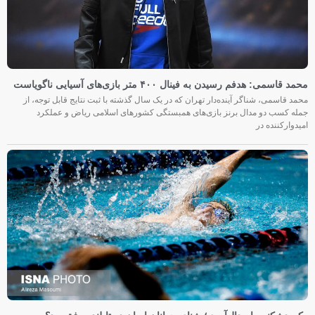
محمد قاسمی: هدفم رسیدن به فینال ۴۰۰ متر بازی‌های آسیایی ناگویاست
محمد قاسمی، شناگر آینده‌دار تهران که در یک سال گذشته با ثبت نتایج قابل توجه، از
جمله کسب دو مدال برنز بازی‌های همبستگی کشورهای اسلامی ریاض و عملکرد
امیدوارکننده در