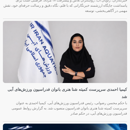
خبرنگاران؛ راویان آب، روایتگران تلاش و پیشرفت ۱۷ مرداد، فرصتی است برای
پاسداشت جایگاه ارزشمند خبرنگارانی که با قلم، نگاه دقیق و رسالت حرفه‌ای خود، نقش
مهمی در آگاهی‌بخشی، توسعه
کیمیا احمدی سرپرست کمیته شنا هنری بانوان فدراسیون ورزش‌های آبی
شد
با حکم محسن رضوانی، رئیس فدراسیون ورزش‌های آبی، کیمیا احمدی به عنوان
سرپرست کمیته شنا هنری بانوان فدراسیون منصوب شد. به گزارش روابط عمومی
فدراسیون ورزش‌های آبی، در حکم صادر