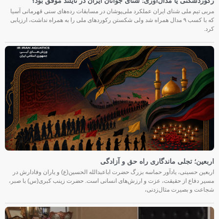
رکوردشکنی یا مدال‌آوری؛ شنای جوانان ایران در تایلند موفق بود؟
مربی تیم ملی شنای ایران عملکرد ملی‌پوشان در مسابقات رده‌های سنی قهرمانی آسیا
که با کسب ۹ مدال همراه شد ولی شکستن رکوردهای ملی را به همراه نداشت، ارزیابی
کرد.
اربعین؛ تجلی ماندگاری راه حق و آزادگی
اربعین حسینی، یادآور حماسه بزرگ حضرت اباعبدالله الحسین(ع) و یاران وفادارش در
مسیر دفاع از حقیقت، عزت و ارزش‌های انسانی است. حضرت زینب کبری(س) با صبر،
شجاعت و بصیرت مثال‌زدنی،