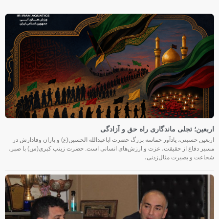
اربعین؛ تجلی ماندگاری راه حق و آزادگی
اربعین حسینی، یادآور حماسه بزرگ حضرت اباعبدالله الحسین(ع) و یاران وفادارش در
مسیر دفاع از حقیقت، عزت و ارزش‌های انسانی است. حضرت زینب کبری(س) با صبر،
شجاعت و بصیرت مثال‌زدنی،