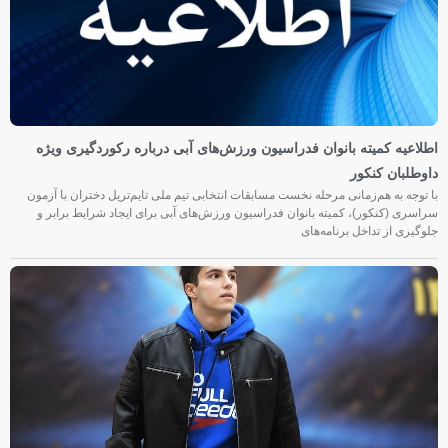
اطلاعیه کمیته بانوان فدراسیون ورزش‌های آبی درباره رکوردگیری ویژه
داوطلبان کنکور
با توجه به هم‌زمانی مرحله نخست مسابقات انتخابی تیم ملی تایم‌تریل دختران با آزمون
سراسری (کنکور)، کمیته بانوان فدراسیون ورزش‌های آبی برای ایجاد شرایط برابر و
جلوگیری از تداخل برنامه‌های