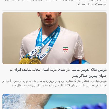
ورزشهای آبی، در متن این
دومین طلای هومر عباسی در شنای غرب آسیا؛ انتخاب نماینده ایران به
عنوان بهترین شناگر پسر
هومر عباسی، شناگر اهل گلستان، در دومین روز رقابت‌های شنای قهرمانی غرب آسیا در
آستانه قزاقستان، با ثبت زمان ۲۵.۷۶ ثانیه در ماده ۵۰ متر کرال پشت به مدال طلا