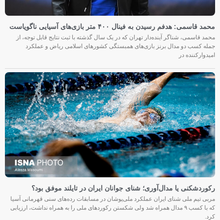
محمد قاسمی: هدفم رسیدن به فینال ۴۰۰ متر بازی‌های آسیایی ناگویاست
محمد قاسمی، شناگر آینده‌دار تهران که در یک سال گذشته با ثبت نتایج قابل توجه، از
جمله کسب دو مدال برنز بازی‌های همبستگی کشورهای اسلامی ریاض و عملکرد
امیدوارکننده در
رکوردشکنی یا مدال‌آوری؛ شنای جوانان ایران در تایلند موفق بود؟
مربی تیم ملی شنای ایران عملکرد ملی‌پوشان در مسابقات رده‌های سنی قهرمانی آسیا
که با کسب ۹ مدال همراه شد ولی شکستن رکوردهای ملی را به همراه نداشت، ارزیابی
کرد.