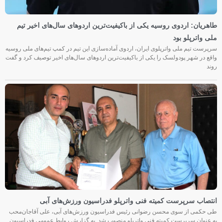
طاهریان: اردوی روسیه یکی از باکیفیت‌ترین اردوهای سال‌های اخیر تیم
ملی واترپلو بود
سرپرست تیم ملی واترپلوی ایران، اردوی آماده‌سازی این تیم در کمپ تیم‌های ملی روسیه
واقع در شهر پودولسک را یکی از باکیفیت‌ترین اردوهای سال‌های اخیر توصیف کرد و گفت
روند
انتصاب سرپرست کمیته فنی واترپلو فدراسیون ورزش‌های آبی
طی حکمی از سوی محسن رضوانی رئیس فدراسیون ورزش‌های آبی، علی آقاجان‌محب
به عنوان سرپرست کمیته فنی واترپلو منصوب شد. به گزارش روابط عمومی فدراسیون