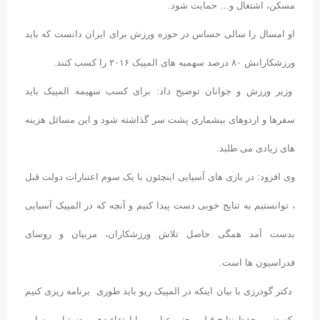
مسکن، اشتغال و… حمایت شود.
او امسال را سالی حساس در حوزه ورزش برای ایران دانست که باید
ورزشکارانش ۸۰ درصد سهمیه های المپیک ۲۰۱۶ را کسب کنند.
وزیر ورزش و جوانان توضیح داد: برای کسب سهیمه المپیک باید
سفرها و اردوهای بیشماری پشت سر گذاشته شود و این مسائل هزینه
های زیادی می طلبد.
وی افزود: در بازی های آسیایی اینچئون با یک سوم اعتبارات دولت قبل
، توانستیم به تنایج خوبی دست پیدا کنیم و آنچه که در المپیک آسیایی
بدست آمد همگی حاصل تلاش ورزشکاران، مربیان و روسای
فدراسیون ها است.
دکتر گودرزی با بیان اینکه در المپیک ریو باید طوری برنامه ریزی کنیم
که ضمن حفظ نتایج قبلی، حتی عناوین را ارتقاء دهیم، دستیابی به این