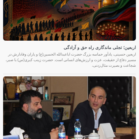
اربعین؛ تجلی ماندگاری راه حق و آزادگی
اربعین حسینی، یادآور حماسه بزرگ حضرت اباعبدالله الحسین(ع) و یاران وفادارش در
مسیر دفاع از حقیقت، عزت و ارزش‌های انسانی است. حضرت زینب کبری(س) با صبر،
شجاعت و بصیرت مثال‌زدنی،