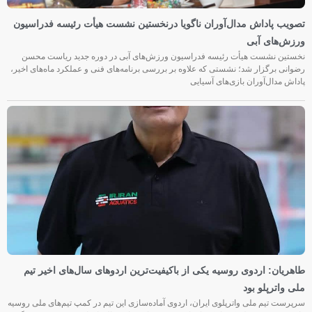
تصویب پاداش مدال‌آوران ناگویا درنخستین نشست هیأت رئیسه فدراسیون
ورزش‌های آبی
نخستین نشست هیأت رئیسه فدراسیون ورزش‌های آبی در دوره جدید ریاست محسن
رضوانی برگزار شد؛ نشستی که علاوه بر بررسی برنامه‌های فنی و عملکرد ماه‌های اخیر،
پاداش مدال‌آوران بازی‌های آسیایی
طاهریان: اردوی روسیه یکی از باکیفیت‌ترین اردوهای سال‌های اخیر تیم
ملی واترپلو بود
سرپرست تیم ملی واترپلوی ایران، اردوی آماده‌سازی این تیم در کمپ تیم‌های ملی روسیه