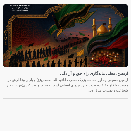
اربعین؛ تجلی ماندگاری راه حق و آزادگی
اربعین حسینی، یادآور حماسه بزرگ حضرت اباعبدالله الحسین(ع) و یاران وفادارش در
مسیر دفاع از حقیقت، عزت و ارزش‌های انسانی است. حضرت زینب کبری(س) با صبر،
شجاعت و بصیرت مثال‌زدنی،