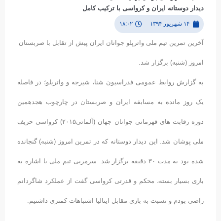
دیدار دوستانه ایران و کرواسی با ترکیب کامل
۱۴ شهریور ۱۳۹۴
۱۸:۰۲
آخرین تمرین تیم ملی واترپلو جوانان ایران پیش از تقابل با صربستان
امروز (شنبه) برگزار شد.
به گزارش روابط عمومی فدراسیون شنا، شیرجه و واترپلو؛ در فاصله
یک روز مانده به مسابقه ایران و صربستان در چارچوب هجدهمین
دوره رقابت های قهرمانی جوانان جهان (آلماتی۲۰۱۵) کرواسی حریف
ملی پوشان شد. این دیدار دوستانه که در تمرین امروز (شنبه) گنجانده
شده بود به مدت ۳۰ دقیقه برگزار شد. سرمربی تیم ملی با اشاره به
بازی بسیار بسته، محکم و قدرتی کرواسی گفت از عملکرد شاگردانم
راضی بودم و نسبت به بازی مقابل ایتالیا اشتباهات کمتری داشتیم.