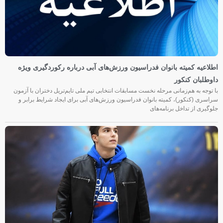
اطلاعیه کمیته بانوان فدراسیون ورزش‌های آبی درباره رکوردگیری ویژه
داوطلبان کنکور
با توجه به هم‌زمانی مرحله نخست مسابقات انتخابی تیم ملی تایم‌تریل دختران با آزمون
سراسری (کنکور)، کمیته بانوان فدراسیون ورزش‌های آبی برای ایجاد شرایط برابر و
جلوگیری از تداخل برنامه‌های