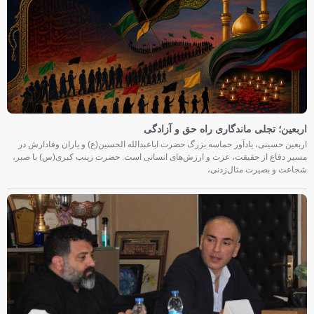
اربعین؛ تجلی ماندگاری راه حق و آزادگی
اربعین حسینی، یادآور حماسه بزرگ حضرت اباعبدالله الحسین(ع) و یاران وفادارش در
مسیر دفاع از حقیقت، عزت و ارزش‌های انسانی است. حضرت زینب کبری(س) با صبر،
شجاعت و بصیرت مثال‌زدنی،