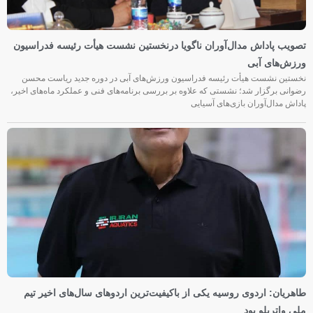
تصویب پاداش مدال‌آوران ناگویا درنخستین نشست هیأت رئیسه فدراسیون
ورزش‌های آبی
نخستین نشست هیأت رئیسه فدراسیون ورزش‌های آبی در دوره جدید ریاست محسن
رضوانی برگزار شد؛ نشستی که علاوه بر بررسی برنامه‌های فنی و عملکرد ماه‌های اخیر،
پاداش مدال‌آوران بازی‌های آسیایی
طاهریان: اردوی روسیه یکی از باکیفیت‌ترین اردوهای سال‌های اخیر تیم
ملی واترپلو بود