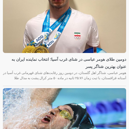
دومین طلای هومر عباسی در شنای غرب آسیا؛ انتخاب نماینده ایران به
عنوان بهترین شناگر پسر
هومر عباسی، شناگر اهل گلستان، در دومین روز رقابت‌های شنای قهرمانی غرب آسیا در
آستانه قزاقستان، با ثبت زمان ۲۵.۷۶ ثانیه در ماده ۵۰ متر کرال پشت به مدال طلا