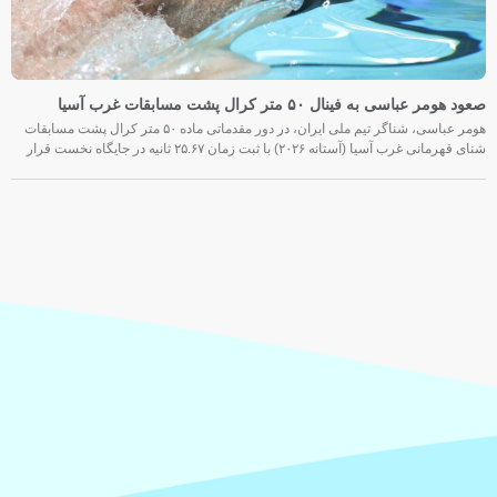
صعود هومر عباسی به فینال ۵۰ متر کرال پشت مسابقات غرب آسیا
هومر عباسی، شناگر تیم ملی ایران، در دور مقدماتی ماده ۵۰ متر کرال پشت مسابقات
شنای قهرمانی غرب آسیا (آستانه ۲۰۲۶) با ثبت زمان ۲۵.۶۷ ثانیه در جایگاه نخست قرار