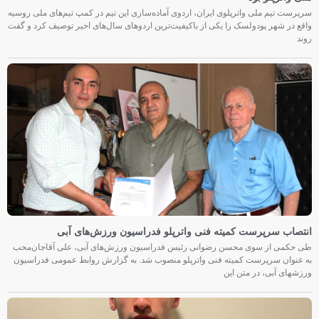
سرپرست تیم ملی واترپلوی ایران، اردوی آماده‌سازی این تیم در کمپ تیم‌های ملی روسیه
واقع در شهر پودولسک را یکی از باکیفیت‌ترین اردوهای سال‌های اخیر توصیف کرد و گفت
روند
انتصاب سرپرست کمیته فنی واترپلو فدراسیون ورزش‌های آبی
طی حکمی از سوی محسن رضوانی رئیس فدراسیون ورزش‌های آبی، علی آقاجان‌محب
به عنوان سرپرست کمیته فنی واترپلو منصوب شد. به گزارش روابط عمومی فدراسیون
ورزشهای آبی، در متن این