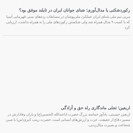
رکوردشکنی یا مدال‌آوری؛ شنای جوانان ایران در تایلند موفق بود؟
مربی تیم ملی شنای ایران عملکرد ملی‌پوشان در مسابقات رده‌های سنی قهرمانی آسیا
که با کسب ۹ مدال همراه شد ولی شکستن رکوردهای ملی را به همراه نداشت، ارزیابی
کرد.
اربعین؛ تجلی ماندگاری راه حق و آزادگی
اربعین حسینی، یادآور حماسه بزرگ حضرت اباعبدالله الحسین(ع) و یاران وفادارش در
مسیر دفاع از حقیقت، عزت و ارزش‌های انسانی است. حضرت زینب کبری(س) با صبر،
شجاعت و بصیرت مثال‌زدنی،