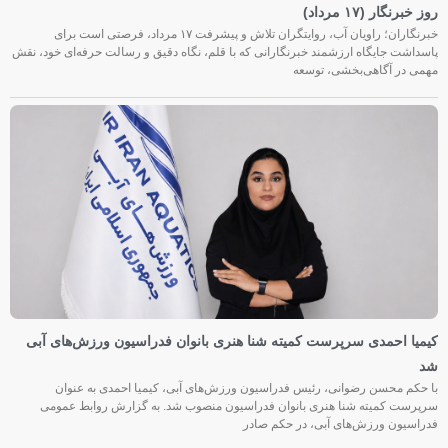
روز خبرنگار (۱۷ مرداد)
خبرنگاران؛ راویان آب، روایتگران تلاش و پیشرفت ۱۷ مرداد، فرصتی است برای
پاسداشت جایگاه ارزشمند خبرنگارانی که با قلم، نگاه دقیق و رسالت حرفه‌ای خود، نقش
مهمی در آگاهی‌بخشی، توسعه
کیمیا احمدی سرپرست کمیته شنا هنری بانوان فدراسیون ورزش‌های آبی
شد
با حکم محسن رضوانی، رئیس فدراسیون ورزش‌های آبی، کیمیا احمدی به عنوان
سرپرست کمیته شنا هنری بانوان فدراسیون منصوب شد. به گزارش روابط عمومی
فدراسیون ورزش‌های آبی، در حکم صادر