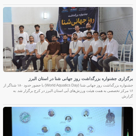
برگزاری جشنواره بزرگداشت روز جهانی شنا در استان البرز
جشنواره بزرگداشت روز جهانی شنا (World Aquatics Day) با حضور حدود ۱۸۰ شناگر از
۱۶ مرکز تخصصی به همت هیئت ورزش‌های آبی استان البرز در کرج برگزار شد. به
گزارش