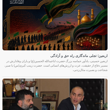
اربعین؛ تجلی ماندگاری راه حق و آزادگی
اربعین حسینی، یادآور حماسه بزرگ حضرت اباعبدالله الحسین(ع) و یاران وفادارش در
مسیر دفاع از حقیقت، عزت و ارزش‌های انسانی است. حضرت زینب کبری(س) با صبر،
شجاعت و بصیرت مثال‌زدنی،