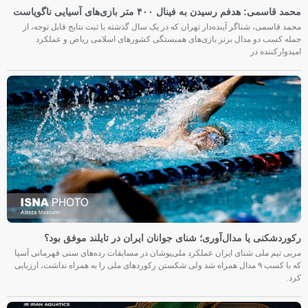
محمد قاسمی: هدفم رسیدن به فینال ۴۰۰ متر بازی‌های آسیایی ناگویاست
محمد قاسمی، شناگر آینده‌دار تهران که در یک سال گذشته با ثبت نتایج قابل توجه، از
جمله کسب دو مدال برنز بازی‌های همبستگی کشورهای اسلامی ریاض و عملکرد
امیدوارکننده در
رکوردشکنی یا مدال‌آوری؛ شنای جوانان ایران در تایلند موفق بود؟
مربی تیم ملی شنای ایران عملکرد ملی‌پوشان در مسابقات رده‌های سنی قهرمانی آسیا
که با کسب ۹ مدال همراه شد ولی شکستن رکوردهای ملی را به همراه نداشت، ارزیابی
کرد.