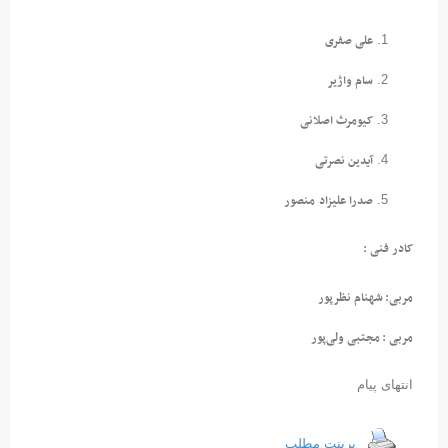
علی صفری
سام واژیر
کیومرث اصلانی
آیدین نصرتی
صدرا علیزاد
منصور
کادر فنی :
مربی: شهنام نظرپور
مربی : مجتبی ولی‌پور
انتهای پیام
پرینت مطلب