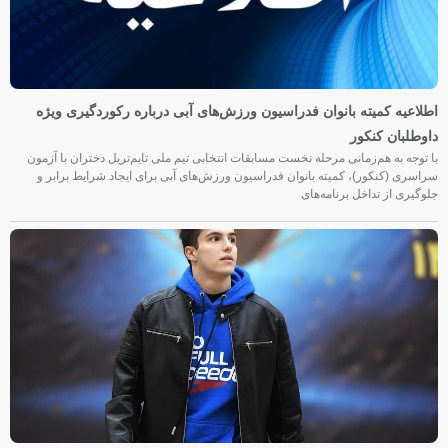
اطلاعیه کمیته بانوان فدراسیون ورزش‌های آبی درباره رکوردگیری ویژه
داوطلبان کنکور
با توجه به هم‌زمانی مرحله نخست مسابقات انتخابی تیم ملی تایم‌تریل دختران با آزمون
سراسری (کنکور)، کمیته بانوان فدراسیون ورزش‌های آبی برای ایجاد شرایط برابر و
جلوگیری از تداخل برنامه‌های