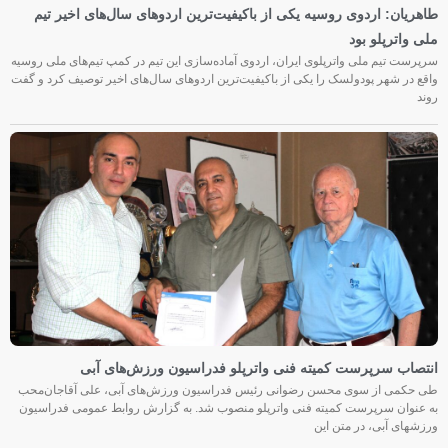
طاهریان: اردوی روسیه یکی از باکیفیت‌ترین اردوهای سال‌های اخیر تیم
ملی واترپلو بود
سرپرست تیم ملی واترپلوی ایران، اردوی آماده‌سازی این تیم در کمپ تیم‌های ملی روسیه
واقع در شهر پودولسک را یکی از باکیفیت‌ترین اردوهای سال‌های اخیر توصیف کرد و گفت
روند
انتصاب سرپرست کمیته فنی واترپلو فدراسیون ورزش‌های آبی
طی حکمی از سوی محسن رضوانی رئیس فدراسیون ورزش‌های آبی، علی آقاجان‌محب
به عنوان سرپرست کمیته فنی واترپلو منصوب شد. به گزارش روابط عمومی فدراسیون
ورزشهای آبی، در متن این