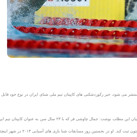
میان اخبار گوناگونی که از اینچئون محل برگزاری بازی های آسیایی 2014 منتشر می شود، خبر رکوردشکنی های کاپیتان تیم ملی شنای ایران در نوع خود قابل
به گزارش روابط عمومی فدراسیون شنا، شیرجه و واترپلو؛ روزنامه ایران با بیان این مطلب نوشت: جمال چاوشی فر که با ۲۳ سال سن به عنوان کاپیتا
در این مسابقات حاضر شده بود، توانست رکوردهای خیره کننده ای را در اینچئون ثبت کند. او در نخستین روز مسابقات شنا بازی های آ