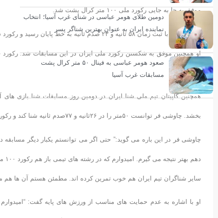
موفق به جا به جایی رکورد ملی ١٠٠ متر کرال پشت شد.
دومین طلای هومر عباسی در شنای غرب آسیا؛ انتخاب
نماینده ایران به عنوان بهترین شناگر پسر
چاووشی فر با ثبت زمان ۵۸ ثانیه و ۲۳ صدم ثانیه به خط پایان رسید و رکورد شخصی خود را حدود یک ثانیه کاهش داد.
صعود هومر عباسی به فینال ۵۰ متر کرال پشت
بود.
مسابقات غرب آسیا
بخشد. چاوشی فر توانست ۵۰متر را در ۲۶ثانیه و ۷۷صدم ثانیه شنا کند و رکورد ملی این ماده را ۳۳صدم ثانیه کاهش دهد.
چاوشی فر در این باره می گوید:” حتی اگر می توانستم یکبار دیگر مسابقه 
دهم بهتر نتیجه می گیرم. امیدوارم که در رشته های تیمی باز هم رکورد ۱۰۰ متر کرال پشت را بشکنم.
سایر شناگران تیم ایران هم خوب تمرین کرده اند. مطمئن هستم آن ها هم می 
او با اشاره به عدم حمایت های مناسب از ورزش های پایه گفت: “امیدوارم