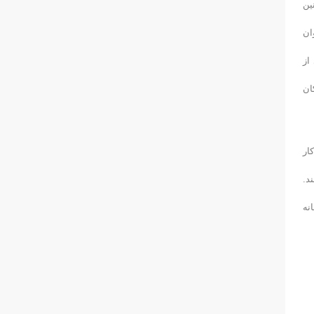
ین
ان
از
ان
ار
د.
نه