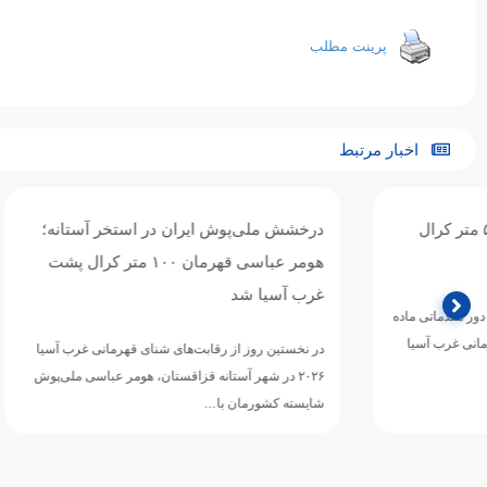
پرینت مطلب
اخبار مرتبط
درخشش ملی‌پوش ایران در استخر آستانه؛
حضور هومر ع
هومر عباسی قهرمان ۱۰۰ متر کرال پشت
آسیا؛
غرب آسیا شد
هومر عباسی شناگ
در نخستین روز از رقابت‌های شنای قهرمانی غرب آسیا
mming Championships
۲۰۲۶ در شهر آستانه قزاقستان، هومر عباسی ملی‌پوش
شایسته کشورمان با…