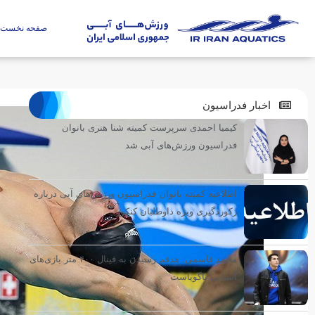
صفحه نخست
اخبار فدراسیون
کیمیا احمدی سرپرست کمیته شنا هنری بانوان
فدراسیون ورزش‌های آبی شد
اطلاعیه کمیته بانوان فدراسیون ورزش‌های آبی درباره
رکوردگیری ویژه داوطلبان کنکور
محمد قاسمی: هدفم رسیدن به فینال ۴۰۰ متر بازی‌های
آسیایی ناگویاست