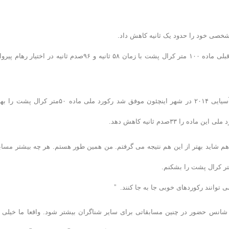
او همچنین موفق به شکستن رکورد ملی ایران در این مسابقات شد. رکورد قبلی ماده ١٠٠ متر کرال پشت با زمان ۵۸ ثانیه و ۹۶صدم ثانیه در اختیار 
همچنین کاپیتان تیم ملی شنا ایران در دومین روز مسابقات شنا بازی های آسیایی ۲۰۱۴ در شهر اینچئون موفق شد رکورد ملی ماده ۵۰متر ک
دهم شاید بهتر از این هم نتیجه می گرفتم. من همین طور هستم. هر چه بیشتر مساب
توانند رکوردهای خوبی جا به جا کنند. ”
 شانس حضور در چنین مسابقاتی برای سایر شناگران بیشتر شود. واقعا ما خیلی 