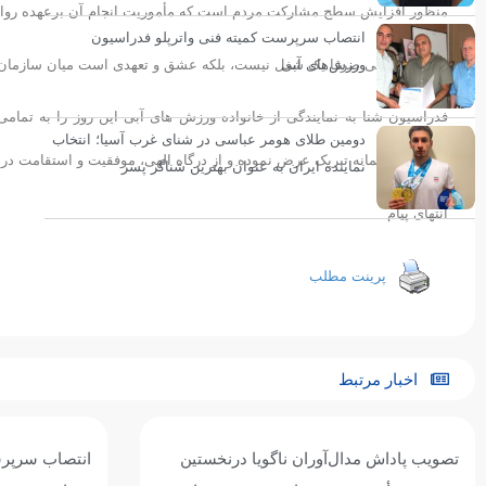
منظور افزایش سطح مشارکت مردم است که مأموریت انجام آن برعهده رواب
انتصاب سرپرست کمیته فنی واترپلو فدراسیون
روابط عمومی صرفا یک شغل نیست، بلکه عشق و تعهدی است میان سازمان و 
ورزش‌های آبی
فدراسیون شنا به نمایندگی از خانواده ورزش های آبی این روز را به تمامی
دومین طلای هومر عباسی در شنای غرب آسیا؛ انتخاب
دشوار، صمیمانه تبریک عرض نموده و از درگاه الهی، موفقیت و استقامت در
نماینده ایران به عنوان بهترین شناگر پسر
انتهای پیام
پرینت مطلب
اخبار مرتبط
تصویب پاداش مدال‌آوران ناگویا درنخستین
انتصاب سرپرس