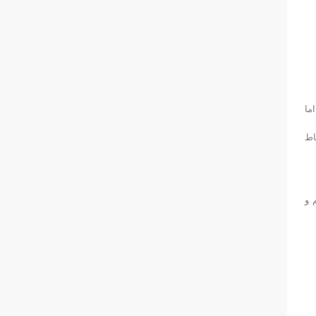
ما
اط
 و