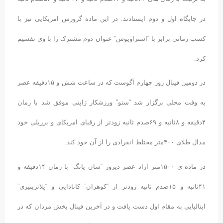
در جایگاه اول و دوم ایستادند. در این ماده گرورس امریکایی نیز با
کسب زمانی برابر با “استراویوس” عنوان دوم مشترک را با وی تقسیم
کرد.
در دومین فینال روز چهارم آگوست که در ساعت شش و ١۵دقیقه عصر
به وقت محلی برگزار شد “ستو” ورزشکار ژاپنی موفق شد با زمان
۴دقیقه و ٨ثانیه و ۶٩صدم ثانیه زودتر از رقبای امریکای و برزیلی خود
مدال طلای ۴۰۰متر مختلط انفرادی را از آن خود کند.
در ماده ی ١۵۰۰متر آزاد عصر دیروز “سان یانگ” با زمان ١۴دقیقه و
۴١ثانیه و ١۵صدم ثانیه زودتر از “کوهران” کانادایی و “پلاترینیری”
ایتالیایی به مقام اول دست یافت و در آخرین فینال بخش مردان که در