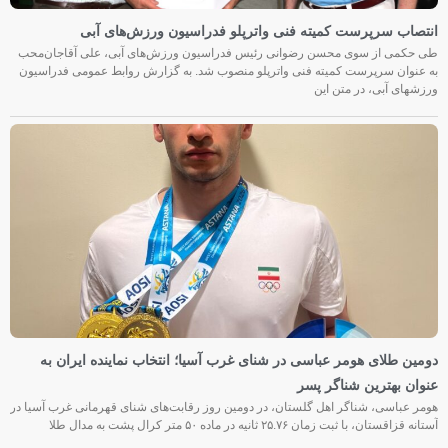
انتصاب سرپرست کمیته فنی واترپلو فدراسیون ورزش‌های آبی
طی حکمی از سوی محسن رضوانی رئیس فدراسیون ورزش‌های آبی، علی آقاجان‌محب
به عنوان سرپرست کمیته فنی واترپلو منصوب شد. به گزارش روابط عمومی فدراسیون
ورزشهای آبی، در متن این
دومین طلای هومر عباسی در شنای غرب آسیا؛ انتخاب نماینده ایران به
عنوان بهترین شناگر پسر
هومر عباسی، شناگر اهل گلستان، در دومین روز رقابت‌های شنای قهرمانی غرب آسیا در
آستانه قزاقستان، با ثبت زمان ۲۵.۷۶ ثانیه در ماده ۵۰ متر کرال پشت به مدال طلا