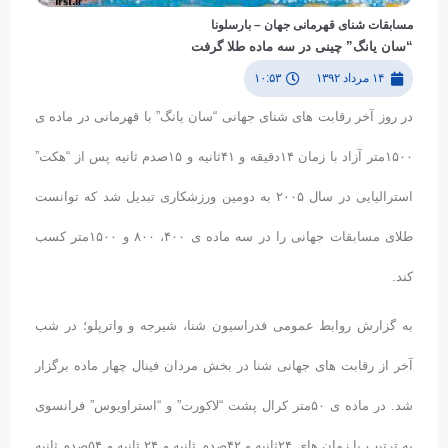
مسابقات شنای قهرمانی جهان – بارسلونا
“سان یانگ” چینی در سه ماده طلا گرفت
۱۴ مرداد ۱۳۹۲
۱۰:۵۳
در روز آخر رقابت های شنای جهانی “سان یانگ” با قهرمانی در ماده ی
١۵۰۰متر آزاد با زمان ١۴دقیقه و ۴١ثانیه و ١۵صدم ثانیه پس از “هکت”
استرالیایی در سال ٢۰۰۵ به دومین ورزشکاری تبدیل شد که توانست
طلای مسابقات جهانی را در سه ماده ی ۴۰۰، ٨۰۰ و ١۵۰۰متر کسب
کند.
به گزارش روابط عمومی فدراسیون شنا، شیرجه و واترپلو؛ در شب
آخر از رقابت های جهانی شنا در بخش مردان فینال چهار ماده برگزار
شد. در ماده ی ۵۰متر کرال پشت “لاکورت” و “استراویوس” فرانسوی
به ترتیب با زمان های ٢۴ثانیه و ۴٢صدم ثانیه و ٢۴ ثانیه و ۵۴صدم ثانیه