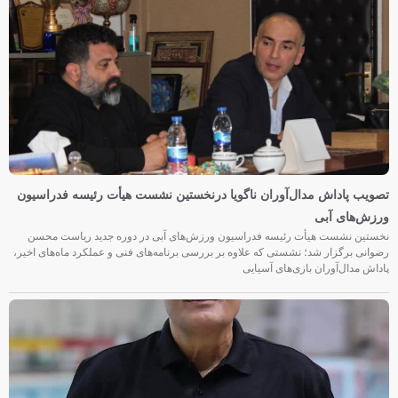
تصویب پاداش مدال‌آوران ناگویا درنخستین نشست هیأت رئیسه فدراسیون
ورزش‌های آبی
نخستین نشست هیأت رئیسه فدراسیون ورزش‌های آبی در دوره جدید ریاست محسن
رضوانی برگزار شد؛ نشستی که علاوه بر بررسی برنامه‌های فنی و عملکرد ماه‌های اخیر،
پاداش مدال‌آوران بازی‌های آسیایی