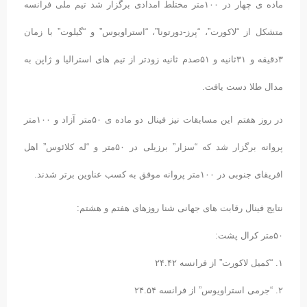
ماده ی چهار در ١۰۰متر مختلط امدادی برگزار شد تیم ملی فرانسه
متشکل از “لاکورت”، “پرز-دورتونا”، “استراویوس” و “گیلوت” با زمان
٣دقیقه و ٣١ثانیه و ۵١صدم ثانیه زودتر از تیم های استرالیا و ژاپن به
مدال طلا دست یافت.
در روز هفتم این مسابقات نیز فینال دو ماده ی ۵۰متر آزاد و ١۰۰متر
پروانه برگزار شد که “سزار” برزیلی در ۵۰متر و “له کلائوس” اهل
افریقای جنوبی در ١۰۰متر پروانه موفق به کسب عناوین برتر شدند.
نتایج فینال رقابت های جهانی شنا روزهای هفتم و هشتم:
۵۰متر کرال پشت:
١. “کمیل لاکورت” از فرانسه ٢۴.۴٢
٢. “جرمی استراویوس” از فرانسه ٢۴.۵۴