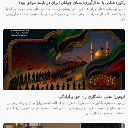
رکوردشکنی یا مدال‌آوری؛ شنای جوانان ایران در تایلند موفق بود؟
مربی تیم ملی شنای ایران عملکرد ملی‌پوشان در مسابقات رده‌های سنی قهرمانی آسیا
که با کسب ۹ مدال همراه شد ولی شکستن رکوردهای ملی را به همراه نداشت، ارزیابی
کرد.
اربعین؛ تجلی ماندگاری راه حق و آزادگی
اربعین حسینی، یادآور حماسه بزرگ حضرت اباعبدالله الحسین(ع) و یاران وفادارش در
مسیر دفاع از حقیقت، عزت و ارزش‌های انسانی است. حضرت زینب کبری(س) با صبر،
شجاعت و بصیرت مثال‌زدنی،