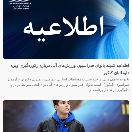
اطلاعیه کمیته بانوان فدراسیون ورزش‌های آبی درباره رکوردگیری ویژه
داوطلبان کنکور
با توجه به هم‌زمانی مرحله نخست مسابقات انتخابی تیم ملی تایم‌تریل دختران با آزمون
سراسری (کنکور)، کمیته بانوان فدراسیون ورزش‌های آبی برای ایجاد شرایط برابر و
جلوگیری از تداخل برنامه‌های