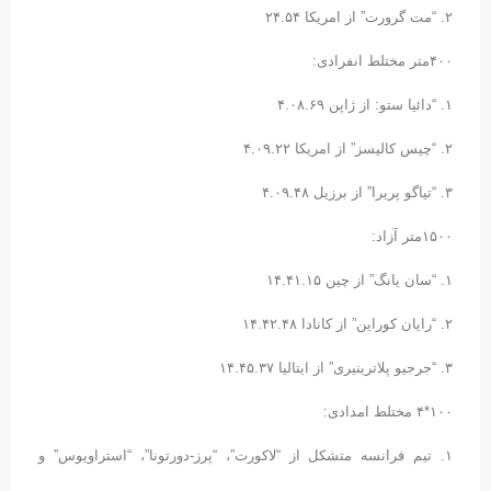
٢. “مت گرورت” از امریکا ٢۴.۵۴
۴۰۰متر مختلط انفرادی:
١. “دائیا ستو: از ژاپن ۴.۰٨.۶٩
٢. “چیس کالیسز” از امریکا ۴.۰٩.٢٢
٣. “تیاگو پریرا” از برزیل ۴.۰٩.۴٨
١۵۰۰متر آزاد:
١. “سان یانگ” از چین ١۴.۴١.١۵
٢. “رایان کوراین” از کانادا ١۴.۴٢.۴٨
٣. “جرجیو پلاترینیری” از ایتالیا ١۴.۴۵.٣٧
١۰۰*۴ مختلط امدادی:
١. تیم فرانسه متشکل از “لاکورت”، “پرز-دورتونا”، “استراویوس” و