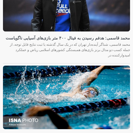
محمد قاسمی: هدفم رسیدن به فینال ۴۰۰ متر بازی‌های آسیایی ناگویاست
محمد قاسمی، شناگر آینده‌دار تهران که در یک سال گذشته با ثبت نتایج قابل توجه، از
جمله کسب دو مدال برنز بازی‌های همبستگی کشورهای اسلامی ریاض و عملکرد
امیدوارکننده در