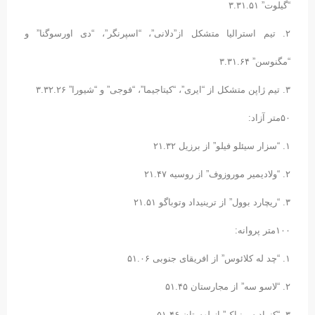
“گیلوت” ٣.٣١.۵١
٢. تیم استرالیا متشکل از”دلانی”، “اسپرنگر”، “دی اورسوگنا” و
“مگنوسن” ٣.٣١.۶۴
٣. تیم ژاپن متشکل از “ایری”، “کیتاجیما”، “فوجی” و “شیورا” ٣.٣٢.٢۶
۵۰متر آزاد:
١. “سزار سیئلو فیلو” از برزیل ٢١.٣٢
٢. “ولادیمیر موروزوف” از روسیه ٢١.۴٧
٣. “ریچارد بوول” از ترینیداد وتوباگو ٢١.۵١
١۰۰متر پروانه:
١. “چد له کلائوس” از افریقای جنوبی ۵١.۰۶
٢. “لاسو سه” از مجارستان ۵١.۴۵
٣. “کنراد سرنیاک” از لهستان ۵١.۴۶