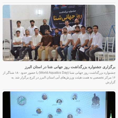
برگزاری جشنواره بزرگداشت روز جهانی شنا در استان البرز
جشنواره بزرگداشت روز جهانی شنا (World Aquatics Day) با حضور حدود ۱۸۰ شناگر از
۱۶ مرکز تخصصی به همت هیئت ورزش‌های آبی استان البرز در کرج برگزار شد. به
گزارش