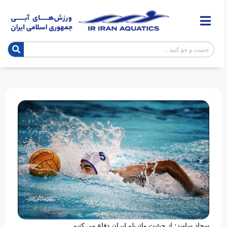
سجاد ساویز: از حیثیت واترپلو ایران دفاع می کنیم