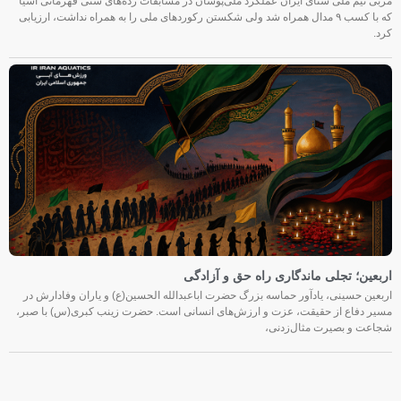
مربی تیم ملی شنای ایران عملکرد ملی‌پوشان در مسابقات رده‌های سنی قهرمانی آسیا
که با کسب ۹ مدال همراه شد ولی شکستن رکوردهای ملی را به همراه نداشت، ارزیابی
کرد.
اربعین؛ تجلی ماندگاری راه حق و آزادگی
اربعین حسینی، یادآور حماسه بزرگ حضرت اباعبدالله الحسین(ع) و یاران وفادارش در
مسیر دفاع از حقیقت، عزت و ارزش‌های انسانی است. حضرت زینب کبری(س) با صبر،
شجاعت و بصیرت مثال‌زدنی،