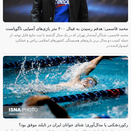
محمد قاسمی: هدفم رسیدن به فینال ۴۰۰ متر بازی‌های آسیایی ناگویاست
محمد قاسمی، شناگر آینده‌دار تهران که در یک سال گذشته با ثبت نتایج قابل توجه، از
جمله کسب دو مدال برنز بازی‌های همبستگی کشورهای اسلامی ریاض و عملکرد
امیدوارکننده در
رکوردشکنی یا مدال‌آوری؛ شنای جوانان ایران در تایلند موفق بود؟