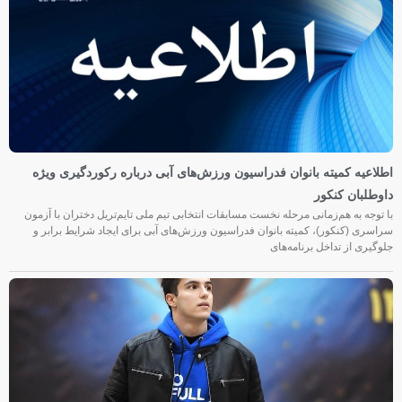
اطلاعیه کمیته بانوان فدراسیون ورزش‌های آبی درباره رکوردگیری ویژه
داوطلبان کنکور
با توجه به هم‌زمانی مرحله نخست مسابقات انتخابی تیم ملی تایم‌تریل دختران با آزمون
سراسری (کنکور)، کمیته بانوان فدراسیون ورزش‌های آبی برای ایجاد شرایط برابر و
جلوگیری از تداخل برنامه‌های