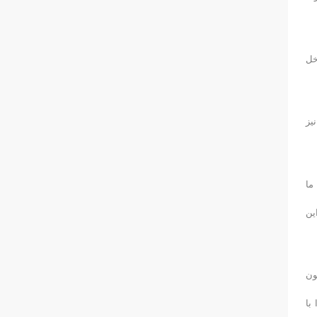
خل
گذاشتیم. مسافت ۵ کیلومتر را نیز
ما
ین
ون
با