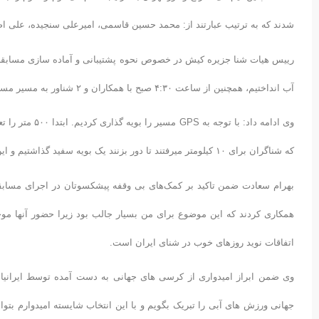
شدند که به ترتیب عبارتند از: محمد حسین قاسمی، امیرعلی سنجیده، علی اصغ
رییس هیات شنا جزیره کیش در خصوص نحوه پشتیبانی و آماده سازی مسابقات 
آب انداختیم، همچنین از ساعت ۴:۳۰ صبح با همکاران و ۲ شناور به مسیر مسابقه رفتیم تا GPS را فعال کنیم.
که شناگران برای ۱۰ کیلومتر میرفتند تا دور بزنند یک بویه سفید گذاشتیم و این نخستین باری بود که استاندارد مسافت رعایت می‌شد.
بهرام سعادت ضمن تاکید بر کمک‌های بی وقفه پیشکسوتان در اجرای مسابقات
همکاری کردند که این موضوع برای من بسیار جالب بود زیرا حضور آنها موجب
اتفاقات نوید روزهای خوب در شنای ایران است.
وی ضمن ابراز امیدواری از کرسی های جهانی به دست آمده توسط ایرانیان
جهانی ورزش های آبی را تبریک بگویم و با این انتخاب شایسته امیدوارم بتوان