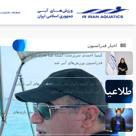
صفحه نخست
اخبار فدراسیون
کیمیا احمدی سرپرست کمیته شنا هنری بانوان
فدراسیون ورزش‌های آبی شد
اطلاعیه کمیته بانوان فدراسیون ورزش‌های آبی درباره
رکوردگیری ویژه داوطلبان کنکور
محمد قاسمی: هدفم رسیدن به فینال ۴۰۰ متر بازی‌های
آسیایی ناگویاست