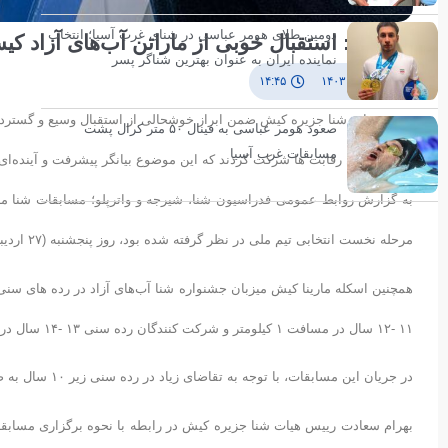
دومین طلای هومر عباسی در شنای غرب آسیا؛ انتخاب
سعادت: استقبال خوبی از ماراتن آب‌های آزاد ک
نماینده ایران به عنوان بهترین شناگر پسر
۱ خرداد ۱۴۰۳
۱۴:۴۵
صعود هومر عباسی به فینال ۵۰ متر کرال پشت
مسابقات غرب آسیا
مربی در این رقابت ها شرکت کردند که این موضوع بیانگر پیشرفت و آینده‌ا
مرحله نخست انتخابی تیم ملی در نظر گرفته شده بود، روز پنجشنبه (۲۷ اردیبهشت ماه ۱۴۰۳) در محل اسکله مارینا جزیره زیبای کیش پیگیری و به پایان رسید.
۱۱ -۱۲ سال در مسافت ۱ کیلومتر و شرکت کنندگان رده سنی ۱۳ -۱۴ سال در مسافت ۲ کیلومتر در آب های آزاد خلیج فارس باهم به رقابت پرداختند.
در جریان این مسابقات، با توجه به تقاضای زیاد در رده سنی زیر ۱۰ سال به صورت نمادین رقابتی در مسافت ۵۰۰ متر برگزار و جوایزی نیز به آنها اهدا شد.
بهرام سعادت رییس هیات شنا جزیره کیش در رابطه با نحوه برگزاری مسابق