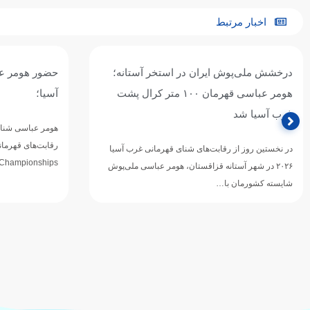
اخبار مرتبط
ایران در استخر آستانه؛
حضور هومر عباسی در قهرمانی ش
هومر عباسی قهرمان ۱۰۰ متر کرال پشت
آسیا؛
هومر عباسی شناگر ملی‌پوش ایران، برای ح
رقابت‌های قهرما
ابت‌های شنای قهرمانی غرب آسیا
Swimming Championships) وارد شهر…
انه قزاقستان، هومر عباسی ملی‌پوش
…