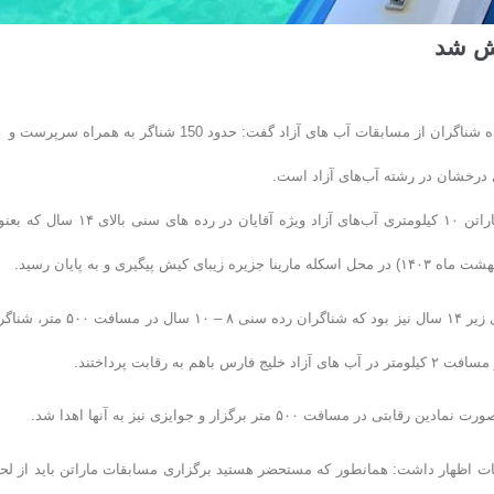
یش شد
رییس هیات شنا جزیره کیش ضمن ابراز خوشحالی از استقبال وسیع و گسترده شناگران از مسابقات آب های آزاد گفت: حدود 150 شناگر به همراه سرپرست و
ی درخشان در رشته آب‌های آزاد است.
به گزارش روابط عمومی فدراسیون شنا، شیرجه و واترپلو؛ مسابقات شنا ماراتن ۱۰ کیلومتری آب‌های آزاد ویژه آقایان در رده های 
همچنین اسکله مارینا کیش میزبان جشنواره شنا آب‌های آزاد در رده‌ های سنی زیر ۱۴ سال نیز بود که شناگران رده سنی ۸ – ۱۰
ات اظهار داشت: همانطور که مستحضر هستید برگزاری مسابقات ماراتن باید از لح