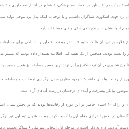
ایمنی کیفیت بالایی داشته باشد که ما در این مسابقات از ۱۰ دستگاه شناور استفاده کردیم.
تیار مربیان جهت تغذیه در مسیر ۱۰ کیلومتر قرار گرفت. همچنین ۱۰ پدل برد جهت اسکورت شناگران داشتیم و با توجه به اینکه پدل برد موجی تولید نم
تمام اینها نشان از سطح بالای کیفی و فنی مسابقات دارد.
وی ادامه داد: داخل هر شناور یک داور و یک ناجی مستقر کردیم و در مجموع علاوه بر دریابان ها که حدود ۷_۶ نفر بودند، ۱۰ داور و ۱۰ ناج
م دریابانی و برادران نیروی انتظامی نیز با ۳ شناور مسیر را بسته بودند. همچنین از یک هفته قبل اطلاعیه هشدار داده بودیم که مسیر ما
ه از رقابت ها بیان داشت: با وجود مقارن شدن برگزاری امتحانات و مسابقه، حد
وی افزود: تهران، قزوین، کرج، مشهد، گیلان، گلستان، بوشهر، کیش، اصفهان و اراک ۱۰ استان حاضر در این دوره از رقابت‌ها بودند که در بخش تیمی، 
ان گلستان در بخش انفرادی مقام اول را کسب کرده بود به عنوان تیم اول نیز برگزی
شد، همچنین تیم‌های معراج و نور تهران به ترتیب مقام‌های دوم و سوم را به دست آوردند. لازم به ذکر است در مرحله اول انتخابی تیم مل