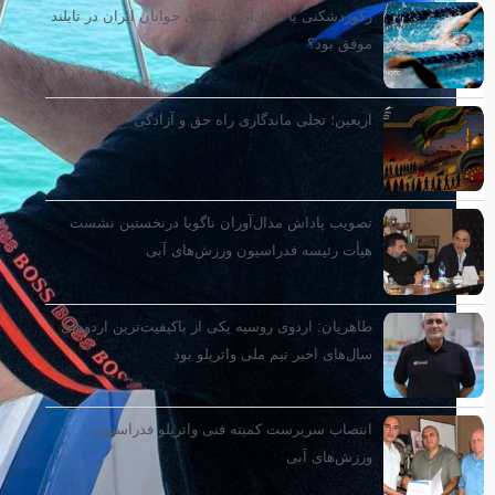
رکوردشکنی یا مدال‌آوری؛ شنای جوانان ایران در تایلند
موفق بود؟
اربعین؛ تجلی ماندگاری راه حق و آزادگی
تصویب پاداش مدال‌آوران ناگویا درنخستین نشست
هیأت رئیسه فدراسیون ورزش‌های آبی
طاهریان: اردوی روسیه یکی از باکیفیت‌ترین اردوهای
سال‌های اخیر تیم ملی واترپلو بود
انتصاب سرپرست کمیته فنی واترپلو فدراسیون
ورزش‌های آبی