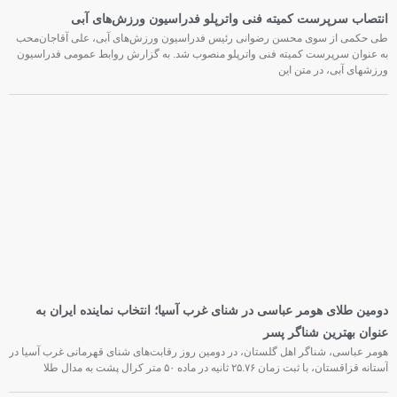
انتصاب سرپرست کمیته فنی واترپلو فدراسیون ورزش‌های آبی
طی حکمی از سوی محسن رضوانی رئیس فدراسیون ورزش‌های آبی، علی آقاجان‌محب
به عنوان سرپرست کمیته فنی واترپلو منصوب شد. به گزارش روابط عمومی فدراسیون
ورزشهای آبی، در متن این
دومین طلای هومر عباسی در شنای غرب آسیا؛ انتخاب نماینده ایران به
عنوان بهترین شناگر پسر
هومر عباسی، شناگر اهل گلستان، در دومین روز رقابت‌های شنای قهرمانی غرب آسیا در
آستانه قزاقستان، با ثبت زمان ۲۵.۷۶ ثانیه در ماده ۵۰ متر کرال پشت به مدال طلا