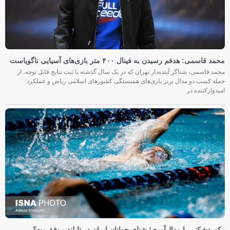
محمد قاسمی: هدفم رسیدن به فینال ۴۰۰ متر بازی‌های آسیایی ناگویاست
محمد قاسمی، شناگر آینده‌دار تهران که در یک سال گذشته با ثبت نتایج قابل توجه، از
جمله کسب دو مدال برنز بازی‌های همبستگی کشورهای اسلامی ریاض و عملکرد
امیدوارکننده در
رکوردشکنی یا مدال‌آوری؛ شنای جوانان ایران در تایلند موفق بود؟