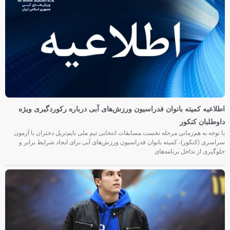
اطلاعیه کمیته بانوان فدراسیون ورزش‌های آبی درباره رکوردگیری ویژه
داوطلبان کنکور
با توجه به هم‌زمانی مرحله نخست مسابقات انتخابی تیم ملی تایم‌تریل دختران با آزمون
سراسری (کنکور)، کمیته بانوان فدراسیون ورزش‌های آبی برای ایجاد شرایط برابر و
جلوگیری از تداخل برنامه‌های