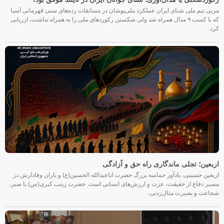
مربی تیم ملی شنای ایران عملکرد ملی‌پوشان در مسابقات رده‌های سنی قهرمانی آسیا
که با کسب ۹ مدال همراه شد ولی شکستن رکوردهای ملی را به همراه نداشت، ارزیابی
کرد.
اربعین؛ تجلی ماندگاری راه حق و آزادگی
اربعین حسینی، یادآور حماسه بزرگ حضرت اباعبدالله الحسین(ع) و یاران وفادارش در
مسیر دفاع از حقیقت، عزت و ارزش‌های انسانی است. حضرت زینب کبری(س) با صبر،
شجاعت و بصیرت مثال‌زدنی،