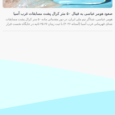
صعود هومر عباسی به فینال ۵۰ متر کرال پشت مسابقات غرب آسیا
هومر عباسی، شناگر تیم ملی ایران، در دور مقدماتی ماده ۵۰ متر کرال پشت مسابقات
شنای قهرمانی غرب آسیا (آستانه ۲۰۲۶) با ثبت زمان ۲۵.۶۷ ثانیه در جایگاه نخست قرار