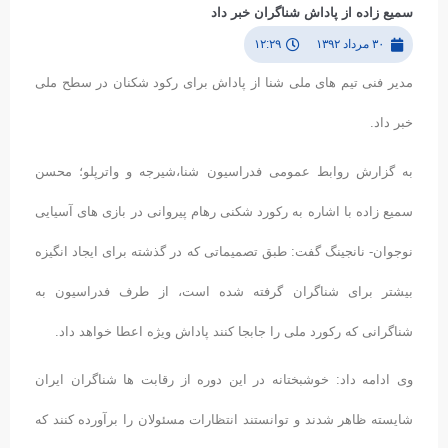
سمیع زاده از پاداش شناگران خبر داد
۳۰ مرداد ۱۳۹۲
۱۲:۲۹
مدیر فنی تیم های ملی شنا از پاداش برای رکود شکنان در سطح ملی
خبر داد.
به گزارش روابط عمومی فدراسیون شنا،شیرجه و واترپلو؛ محسن
سمیع زاده با اشاره به رکورد شکنی رهام پیروانی در بازی های آسیایی
نوجوان- نانجینگ گفت: طبق تصمیماتی که در گذشته برای ایجاد انگیزه
بیشتر برای شناگران گرفته شده است، از طرف فدراسیون به
شناگرانی که رکورد ملی را جابجا کنند پاداش ویژه اعطا خواهد داد.
وی ادامه داد: خوشبختانه در این دوره از رقابت ها شناگران ایران
شایسته ظاهر شدند و توانستند انتظارات مسئولان را برآورده کنند که