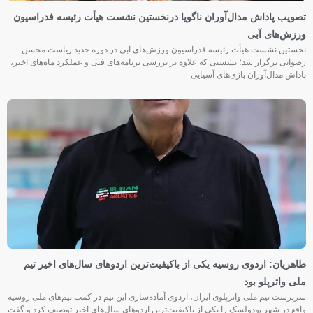
تصویب پاداش مدال‌آوران ناگویا درنخستین نشست هیأت رئیسه فدراسیون
ورزش‌های آبی
نخستین نشست هیأت رئیسه فدراسیون ورزش‌های آبی در دوره جدید ریاست محسن
رضوانی برگزار شد؛ نشستی که علاوه بر بررسی برنامه‌های فنی و عملکرد ماه‌های اخیر،
پاداش مدال‌آوران بازی‌های آسیایی
طاهریان: اردوی روسیه یکی از باکیفیت‌ترین اردوهای سال‌های اخیر تیم
ملی واترپلو بود
سرپرست تیم ملی واترپلوی ایران، اردوی آماده‌سازی این تیم در کمپ تیم‌های ملی روسیه
واقع در شهر پودولسک را یکی از باکیفیت‌ترین اردوهای سال‌های اخیر توصیف کرد و گفت