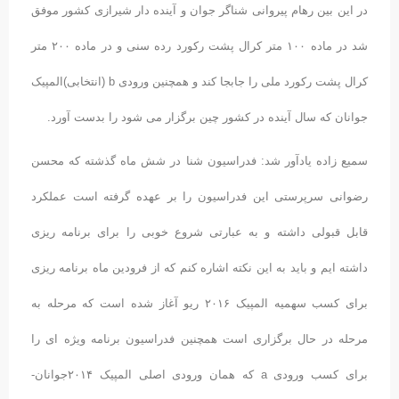
در این بین رهام پیروانی شناگر جوان و آینده دار شیرازی کشور موفق
شد در ماده ١۰۰ متر کرال پشت رکورد رده سنی و در ماده ٢۰۰ متر
کرال پشت رکورد ملی را جابجا کند و همچنین ورودی b (انتخابی)المپیک
جوانان که سال آینده در کشور چین برگزار می شود را بدست آورد.
سمیع زاده یادآور شد: فدراسیون شنا در شش ماه گذشته که محسن
رضوانی سرپرستی این فدراسیون را بر عهده گرفته است عملکرد
قابل قبولی داشته و به عبارتی شروع خوبی را برای برنامه ریزی
داشته ایم و باید به این نکته اشاره کنم که از فرودین ماه برنامه ریزی
برای کسب سهمیه المپیک ٢۰١۶ ریو آغاز شده است که مرحله به
مرحله در حال برگزاری است همچنین فدراسیون برنامه ویژه ای را
برای کسب ورودی a که همان ورودی اصلی المپیک ٢۰١۴جوانان-