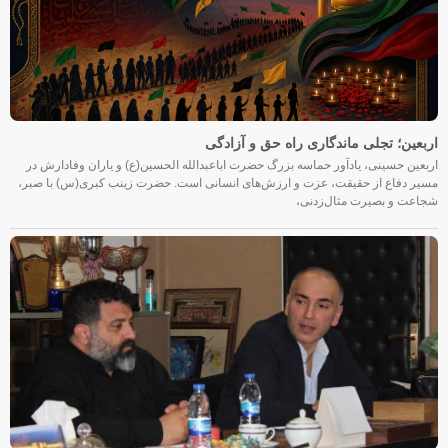
اربعین؛ تجلی ماندگاری راه حق و آزادگی
اربعین حسینی، یادآور حماسه بزرگ حضرت اباعبدالله الحسین(ع) و یاران وفادارش در
مسیر دفاع از حقیقت، عزت و ارزش‌های انسانی است. حضرت زینب کبری(س) با صبر،
شجاعت و بصیرت مثال‌زدنی،