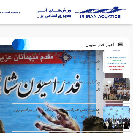
صفحه نخست
اخبار فدراسیون
آیین نامه مسابقه شنای آبهای آزاد – آقایان – جام
شهدای ناوچه دنا
برگزاری جشنواره بزرگداشت روز جهانی شنا در استان
البرز
حضور رئیس فدراسیون ورزش‌های آبی در مراسم روز
خبرنگار و اهدای جوایز برگزیدگان AIPS