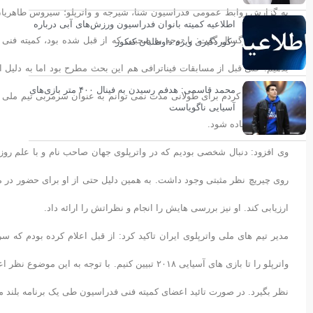
به گزارش روابط عمومی فدراسیون شنا، شیرجه و واترپلو؛ سیروس طاهریا
اطلاعیه کمیته بانوان فدراسیون ورزش‌های آبی درباره
تیم ملی بزرگسال گفت: با توجه به صحبتی که از قبل شده بود، کمیته فنی
رکوردگیری ویژه داوطلبان کنکور
بدهیم. حتی قبل از مسابقات فیناترافی هم این بحث مطرح بود اما به دلیل 
محمد قاسمی: هدفم رسیدن به فینال ۴۰۰ متر بازی‌های
جا هم اعلام کردم برای طولانی مدت نمی توانم به عنوان سرمربی تیم ملی 
آسیایی ناگویاست
خارجی استفاده شود.
وی افزود: دنبال شخصی بودیم که در واترپلوی جهان صاحب نام و با علم روز 
روی چیریچ نظر مثبتی وجود داشت. به همین دلیل حتی از او برای حضور در مس
ارزیابی کند. او نیز بررسی هایش را انجام و نظراتش را ارائه داد.
مدیر تیم های ملی واترپلوی ایران تاکید کرد: از قبل اعلام کرده بودم که س
واترپلو را تا بازی های آسیایی ۲۰۱۸ تبیین کنیم. با تو
نظر بگیرد. در صورت تائید اعضای کمیته فنی فدراسیون طی یک برنامه بلند م