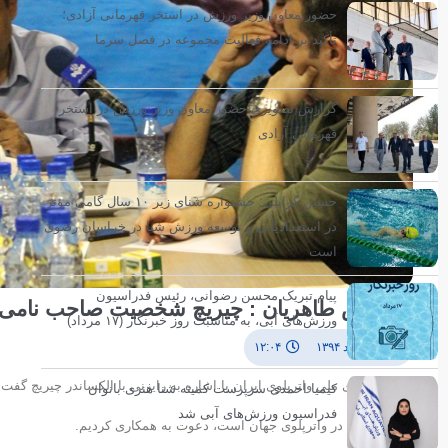
حضور معاون وزیر ورزش در استخر قهرمانی آزادی؛
تأکید بر ادامه فعالیت مجموعه در فصل سرما
گزارش تصویری حضور معاون وزیر ورزش در استخر
قهرمانی آزادی
حسین گرایلی: جشنواره شنای زیر ۱۰ سال گامی مؤثر
در استعدادیابی و توسعه ورزش شنا در خراسان رضوی
است
پیام تبریک محسن رضوانی، رئیس فدراسیون
سیروس طاهریان : چیریچ شخصیت صاحب نامی د
ورزش‌های آبی، به مناسبت روز خبرنگار (۱۷ مرداد)
۲۰ مرداد ۱۳۹۴
۱۲:۰۴
مدیر تیم های ملی واترپلوی ایران با اشاره به رایزنی با الکساندر چیریچ 
کیمیا احمدی سرپرست کمیته شنا هنری بانوان
فدراسیون ورزش‌های آبی شد
صاحب نامی در واترپلوی جهان است، دعوت به همکاری کردیم.