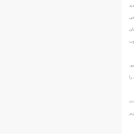
ید
جی
ان
وب
م.
را
دت
زیر