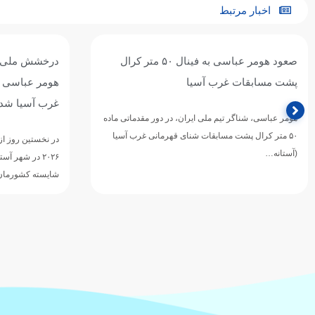
اخبار مرتبط
درخشش ملی‌پوش ایران در استخر آستانه؛
حضور
هومر عباسی قهرمان ۱۰۰ متر کرال پشت
آسیا
غرب آسیا شد
اده
هومر 
در نخستین روز از رقابت‌های شنای قهرمانی غرب آسیا
onships
۲۰۲۶ در شهر آستانه قزاقستان، هومر عباسی ملی‌پوش
شایسته کشورمان با…