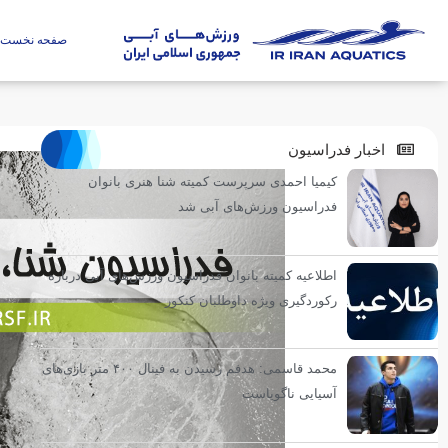
صفحه نخست
اخبار فدراسیون
کیمیا احمدی سرپرست کمیته شنا هنری بانوان
فدراسیون ورزش‌های آبی شد
اطلاعیه کمیته بانوان فدراسیون ورزش‌های آبی درباره
رکوردگیری ویژه داوطلبان کنکور
محمد قاسمی: هدفم رسیدن به فینال ۴۰۰ متر بازی‌های
آسیایی ناگویاست