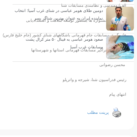
الف) مهندسی و نظامندی مسابقات شنا
دومین طلای هومر عباسی در شنای غرب آسیا؛ انتخاب
نماینده ایران به عنوان بهترین شناگر پسر
ب) پیگیری جشنواره ها بمنظور توسعه سلامت و استعدادیابی
ج) پیگیری مسابقات جام قهرمانی باشگاههای شنای کشور (جام خلیج فارس)
صعود هومر عباسی به فینال ۵۰ متر کرال پشت
مسابقات غرب آسیا
د) برگزاری فراگیر مسابقات قهرمانی استانها و شهرستانها
محسن رضوانی
رئیس فدراسیون شنا، شیرجه و واترپلو
انتهای پیام
پرینت مطلب