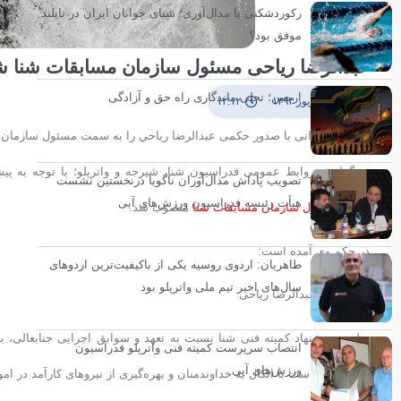
رکوردشکنی یا مدال‌آوری؛ شنای جوانان ایران در تایلند
موفق بود؟
عبدالرضا ریاحی مسئول سازمان مسابقات شنا ش
اربعین؛ تجلی ماندگاری راه حق و آزادگی
۲۵ شهریور ۱۳۹۳
۱۲:۱۲
محسن رضوانی با صدور حکمی عبدالرضا رياحي را به سمت مسئول سازمان 
به گزارش روابط عمومی فدراسیون شنا، شیرجه و واترپلو؛ با توجه به پی
تصویب پاداش مدال‌آوران ناگویا درنخستین نشست
هیأت رئیسه فدراسیون ورزش‌های آبی
سمت
مسئول سازمان مسابقات شنا
منصوب شد.
در حکم وی آمده است:
طاهریان: اردوی روسیه یکی از باکیفیت‌ترین اردوهای
سال‌های اخیر تیم ملی واترپلو بود
جناب آقای عبدالرضا ریاحی
نظر به پیشنهاد کمیته فنی شنا نسبت به تعهد و سوابق اجرایی جنابعالی
انتصاب سرپرست کمیته فنی واترپلو فدراسیون
ورزش‌های آبی
شوید. امید است با اتکال به خداوند‌منان و بهره‌گیری از نیروهای کارآمد در 