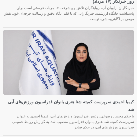
روز خبرنگار (۱۷ مرداد)
خبرنگاران؛ راویان آب، روایتگران تلاش و پیشرفت ۱۷ مرداد، فرصتی است برای
پاسداشت جایگاه ارزشمند خبرنگارانی که با قلم، نگاه دقیق و رسالت حرفه‌ای خود، نقش
مهمی در آگاهی‌بخشی، توسعه
کیمیا احمدی سرپرست کمیته شنا هنری بانوان فدراسیون ورزش‌های آبی
شد
با حکم محسن رضوانی، رئیس فدراسیون ورزش‌های آبی، کیمیا احمدی به عنوان
سرپرست کمیته شنا هنری بانوان فدراسیون منصوب شد. به گزارش روابط عمومی
فدراسیون ورزش‌های آبی، در حکم صادر