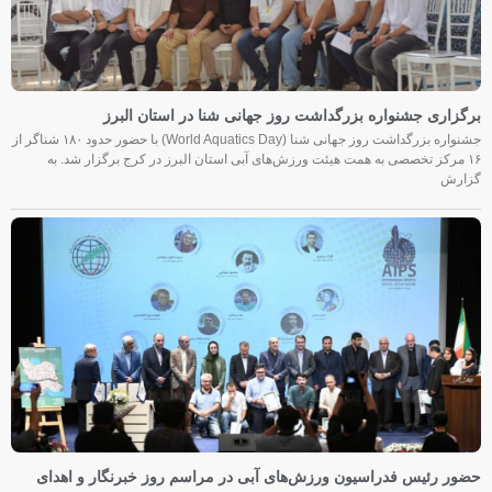
برگزاری جشنواره بزرگداشت روز جهانی شنا در استان البرز
جشنواره بزرگداشت روز جهانی شنا (World Aquatics Day) با حضور حدود ۱۸۰ شناگر از
۱۶ مرکز تخصصی به همت هیئت ورزش‌های آبی استان البرز در کرج برگزار شد. به
گزارش
حضور رئیس فدراسیون ورزش‌های آبی در مراسم روز خبرنگار و اهدای