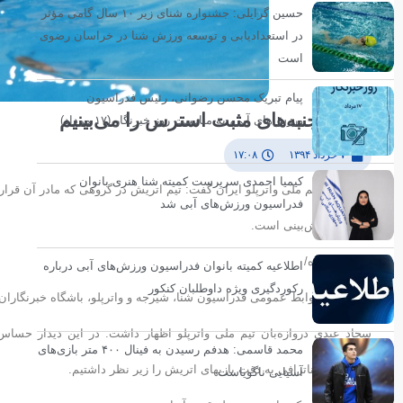
حسین گرایلی: جشنواره شنای زیر ۱۰ سال گامی مؤثر
در استعدادیابی و توسعه ورزش شنا در خراسان رضوی
است
پیام تبریک محسن رضوانی، رئیس فدراسیون
عبدی: جنبه‌های مثبت استرس را می‌بینیم
ورزش‌های آبی، به مناسبت روز خبرنگار (۱۷ مرداد)
۷ خرداد ۱۳۹۴
۱۷:۰۸
کیمیا احمدی سرپرست کمیته شنا هنری بانوان
دروازه‌بان تیم ملی واترپلو ایران گفت: تیم اتریش در گروهی که مادر آن قرار 
فدراسیون ورزش‌های آبی شد
غیر قابل پیش‌بینی است.
انسیه ورزنده/
اطلاعیه کمیته بانوان فدراسیون ورزش‌های آبی درباره
رکوردگیری ویژه داوطلبان کنکور
به گزارش روابط عمومی فدراسیون شنا، شیرجه و واترپلو، باشگاه خبرنگارا
سجاد عبدی دروازه‌بان تیم ملی واترپلو اظهار داشت: در این دیدار حسا
محمد قاسمی: هدفم رسیدن به فینال ۴۰۰ متر بازی‌های
مسابقات فیناترافی به دقت بازیهای اتریش را زیر نظر داشتیم.
آسیایی ناگویاست