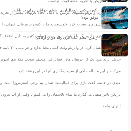
حضور چند بازیکن با تجربه نقطه قوت آنهاست.
رکوردشکنی یا مدال‌آوری؛ شنای جوانان ایران در تایلند
وی تصریح کرد: واترپلوئیستهای اتریش به دلیل انجام بازیهای بیشتر از تجربه
موفق بود؟
تیم واترپلو کشورمان تصریح کرد: خوشبختانه ما تا کنون نتایج قابل قبولی را
به اتریش برتری داریم اگر با آنها در بازی امروز تساوی کنیم به دلیل اختلاف گ
اربعین؛ تجلی ماندگاری راه حق و آزادگی
عبدی خاطر ن
حریف بزند هیچ یک از حریفان مادر فیناترافی ضعیف‌ نبودند مثلا تیم اندو
می‌کنند و این مساله حاکی از سرمایه‌گذاری آنها در این رشته دارد.
عبدی در خاتمه گفت:بازی برای فینالیست شدن به نوعی استرس‌زا است ولی 
بازیکن تاثیر منفی می‌گذارد ما تمام تلاشمان را می‌کنیم تا وقتی از آب بیرون
انتهای پیام/