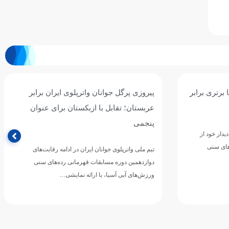
ان برابر
سومین برد جوانان واترپلوی ایران با شکست
ی عنوان
پرگل سریلانکا/ نوبت به قزاقستان رسید
تیم ملی واترپلوی جوانان ایران در چهارمین دیدار خود از
مرحله گروهی دوازدهمین دوره مسابقات قهرمانی
رقابت‌های
رده‌های سنی ورزش‌های آبی…
های سنی