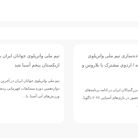
وی جوانان ایران با برتری برابر
پیروزی پرگل جوانان واترپلوی ایر
 آسیا شد
عربستان؛ تقابل با ازبکستان برا
پنجمی
وانان ایران در آخرین دیدار خود از
مسابقات قهرمانی رده‌های سنی
تیم ملی واترپلوی جوانان ایران در ادامه 
ا، با…
دوازدهمین دوره مسابقات قهرمانی رده‌
ورزش‌های آبی آسیا، با ارائه نمایشی…