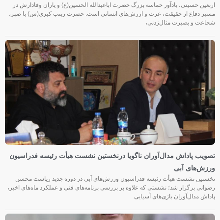
اربعین حسینی، یادآور حماسه بزرگ حضرت اباعبدالله الحسین(ع) و یاران وفادارش در
مسیر دفاع از حقیقت، عزت و ارزش‌های انسانی است. حضرت زینب کبری(س) با صبر،
شجاعت و بصیرت مثال‌زدنی،
تصویب پاداش مدال‌آوران ناگویا درنخستین نشست هیأت رئیسه فدراسیون
ورزش‌های آبی
نخستین نشست هیأت رئیسه فدراسیون ورزش‌های آبی در دوره جدید ریاست محسن
رضوانی برگزار شد؛ نشستی که علاوه بر بررسی برنامه‌های فنی و عملکرد ماه‌های اخیر،
پاداش مدال‌آوران بازی‌های آسیایی