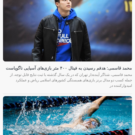
محمد قاسمی: هدفم رسیدن به فینال ۴۰۰ متر بازی‌های آسیایی ناگویاست
محمد قاسمی، شناگر آینده‌دار تهران که در یک سال گذشته با ثبت نتایج قابل توجه، از
جمله کسب دو مدال برنز بازی‌های همبستگی کشورهای اسلامی ریاض و عملکرد
امیدوارکننده در