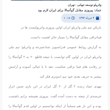
واترپلو توسعه جهانی - تهران
عماد: پیروزی مقابل گوآتمالا برای ایران لازم بود
۴ خرداد ۱۳۹۴
۱۰:۱۸
بازیکن تیم ملی واترپلو ایران اولین پیروزی واترپولیست ها در
فیناترافی مقابل گوآتمالا را بسیار حائز اهمیت دانست.
به گزارش روابط عمومی فدراسیون شنا،شیرجه و واترپلو؛ تیم ملی
واترپلو ایران در اولین گام توانست با نتیجه قاطع ۲۰ به ۲ گوآتمالا را
در رقابت های فینا ترافی شکست دهد تا با خیالی آسوده و آرامش
بیشتر به حریف بعدی خود تیم اندونزی فکر کند.
مهدی عماد زننده ۲ گل از ۲۰ گل ایران در این بازی ضمن ابراز
خرسندی از نتیجه به دست آمده گفت: پیروزی همیشه برایم دلچسب
بوده و این بار هم مسلماً از اینکه توانستیم در اولین قدم گوآتمالا را