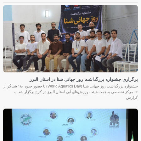
برگزاری جشنواره بزرگداشت روز جهانی شنا در استان البرز
جشنواره بزرگداشت روز جهانی شنا (World Aquatics Day) با حضور حدود ۱۸۰ شناگر از
۱۶ مرکز تخصصی به همت هیئت ورزش‌های آبی استان البرز در کرج برگزار شد. به
گزارش