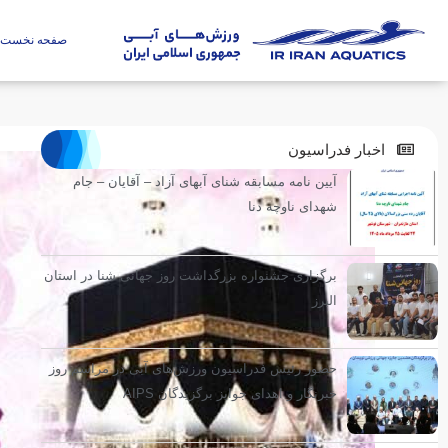
صفحه نخست
اخبار فدراسیون
آیین نامه مسابقه شنای آبهای آزاد – آقایان – جام
شهدای ناوچه دنا
برگزاری جشنواره بزرگداشت روز جهانی شنا در استان
البرز
حضور رئیس فدراسیون ورزش‌های آبی در مراسم روز
خبرنگار و اهدای جوایز برگزیدگان AIPS