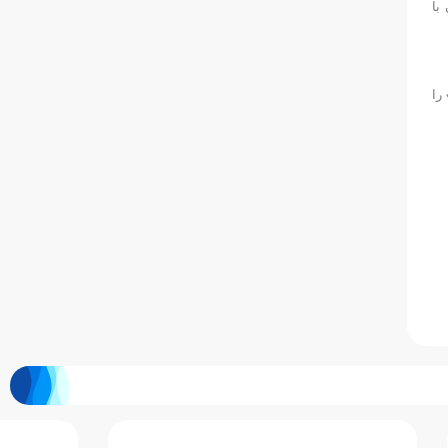
با
را