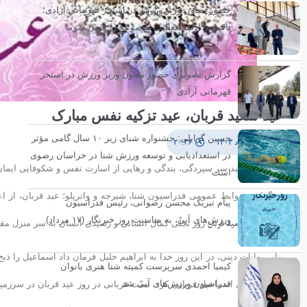
حضور معاون وزیر ورزش در استخر قهرمانی آزادی؛
تأکید بر ادامه فعالیت مجموعه در فصل سرما
گزارش تصویری حضور معاون وزیر ورزش در استخر
قهرمانی آزادی
عید سعید قربان، عید تزکیه نفس مبارک
حسین گرایلی: جشنواره شنای زیر ۱۰ سال گامی مؤثر
۲۷ خرداد ۱۴۰۳
۲۰:۳۶
در استعدادیابی و توسعه ورزش شنا در خراسان رضوی
عیدقربان، عید سر سپردگی، بندگی و رهایى از اسارت نفس و شکوفایی ایمان 
است
به گزارش روابط عمومی فدراسیون شنا، شیرجه و واترپلو؛ عید قربان، از اع
پیام تبریک محسن رضوانی، رئیس فدراسیون
ورزش‌های آبی، به مناسبت روز خبرنگار (۱۷ مرداد)
عید سعید قربان
است.
روز تجلّی کمال انسانی و رسیدن انسان به سر منزل مق
بنابر روایات دینی، در این روز خدا به ابراهیم خلیل فرمان داد اسماعیل را ذبح
کیمیا احمدی سرپرست کمیته شنا هنری بانوان
فدراسیون ورزش‌های آبی شد
آن را به جای اسماعیل قربانی کرد. سنّت قربانى در روز عید قربان در سرزمین