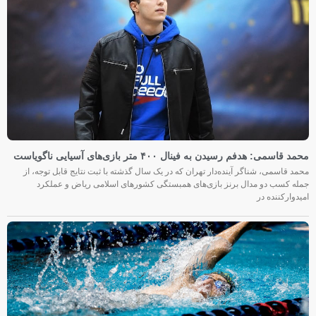
محمد قاسمی: هدفم رسیدن به فینال ۴۰۰ متر بازی‌های آسیایی ناگویاست
محمد قاسمی، شناگر آینده‌دار تهران که در یک سال گذشته با ثبت نتایج قابل توجه، از
جمله کسب دو مدال برنز بازی‌های همبستگی کشورهای اسلامی ریاض و عملکرد
امیدوارکننده در