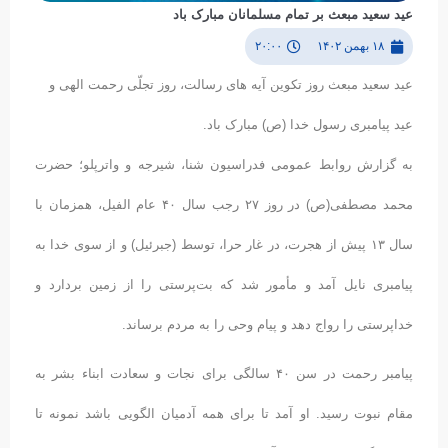
عید سعید مبعث بر تمام مسلمانان مبارک باد
۱۸ بهمن ۱۴۰۲
۲۰:۰۰
عید سعید مبعث روز تکوین آیه ‏های رسالت، روز تجلّی رحمت الهی و
عید پیامبری رسول خدا (ص) مبارک باد.
به گزارش روابط عمومی فدراسیون شنا، شیرجه و واترپلو؛ حضرت
محمد مصطفی(ص) در روز ۲۷ رجب سال ۴۰ عام الفیل، همزمان با
سال ۱۳ پیش از هجرت، در غار حرا، توسط (جبرئیل) و از سوی خدا به
پیامبری نایل آمد و مأمور شد که بت‌پرستی را از زمین بردارد و
خداپرستی را رواج دهد و پیام وحی را به مردم برساند.
پیامبر رحمت در سن ۴۰ سالگی برای نجات و سعادت ابناء بشر به
مقام نبوت رسید. او آمد تا برای همه آدمیان الگویی باشد نمونه تا