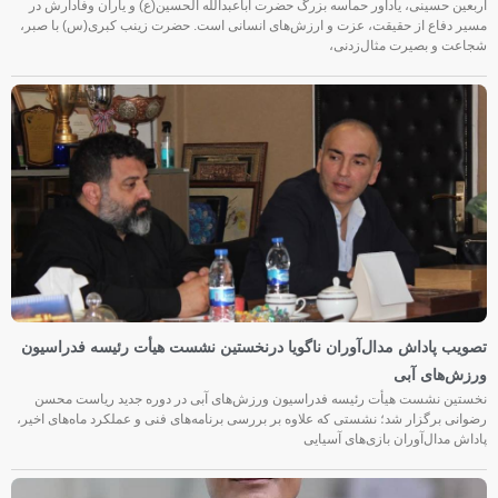
اربعین حسینی، یادآور حماسه بزرگ حضرت اباعبدالله الحسین(ع) و یاران وفادارش در
مسیر دفاع از حقیقت، عزت و ارزش‌های انسانی است. حضرت زینب کبری(س) با صبر،
شجاعت و بصیرت مثال‌زدنی،
تصویب پاداش مدال‌آوران ناگویا درنخستین نشست هیأت رئیسه فدراسیون
ورزش‌های آبی
نخستین نشست هیأت رئیسه فدراسیون ورزش‌های آبی در دوره جدید ریاست محسن
رضوانی برگزار شد؛ نشستی که علاوه بر بررسی برنامه‌های فنی و عملکرد ماه‌های اخیر،
پاداش مدال‌آوران بازی‌های آسیایی