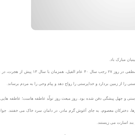
یان مبارک باد.
به گزارش روابط عمومی فدراسیون شنا،شیرجه و واترپلو؛ حضرت محمد مصطفی در روز ۲۷ رجب سال ۴۰ عام الفیل، همزمان با سال ۱۳ پی
تی را از زمین بردارد و خداپرستی را رواج دهد و پیام وحی را به مردم برساند.
رستی و جهل پیشگی دفن شده بود. روز مبعث روز تولّد عاطفه هاست؛ عاطفه هایی 
، دخترکان معصوم، به جای آغوش گرم مادر، در دامان سرد خاک می خفتند. جوان
 بند اسارت می زیستند.