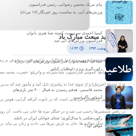
پیام تبریک محسن رضوانی، رئیس فدراسیون
ورزش‌های آبی، به مناسبت روز خبرنگار (۱۷ مرداد)
کیمیا احمدی سرپرست کمیته شنا هنری بانوان
عید سعید مبعث مبارک باد
فدراسیون ورزش‌های آبی شد
۲۵ اردیبهشت ۱۳۹۴
۱۶:۴۴
عید سعید مبعث، نشانه مهرورزی خدا با خاکیان و باران رحمت بی‌‌حدش بر زمین
اطلاعیه کمیته بانوان فدراسیون ورزش‌های آبی درباره
رکوردگیری ویژه داوطلبان کنکور
حرا، توسط (جبرئیل) و از سوی خدا به پیامبری نایل آمد و مأمور شد که بت‌پرس
محمد قاسمی: هدفم رسیدن به فینال ۴۰۰ متر بازی‌های
آسیایی ناگویاست
روز مبعث، روز برانگیختن خردهایی است که در تابوت خُرافه گرایی، هوس پ
در رقص شمشیرها زخمی می شد و در جنگل نیزه ها جان می باخت. آن روزها
رکوردشکنی یا مدال‌آوری؛ شنای جوانان ایران در تایلند
بلندقامت، در جنگ جهالت ها، جان به بارش تیرها می دادند و زنان بی پناه، در
موفق بود؟