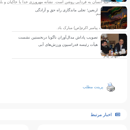
بعثت، امید انسان به فردایی روشن است. نشانه مهرورزی خدا با خاکیان و بار
اربعین؛ تجلی ماندگاری راه حق و آزادگی
را داشته باشیم.
سالروز مبعث پیامبر اکرم(ص) مبارک باد.
تصویب پاداش مدال‌آوران ناگویا درنخستین نشست
هیأت رئیسه فدراسیون ورزش‌های آبی
انتهای پیام
پرینت مطلب
اخبار مرتبط