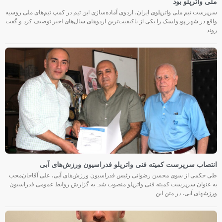
ملی واترپلو بود
سرپرست تیم ملی واترپلوی ایران، اردوی آماده‌سازی این تیم در کمپ تیم‌های ملی روسیه
واقع در شهر پودولسک را یکی از باکیفیت‌ترین اردوهای سال‌های اخیر توصیف کرد و گفت
روند
انتصاب سرپرست کمیته فنی واترپلو فدراسیون ورزش‌های آبی
طی حکمی از سوی محسن رضوانی رئیس فدراسیون ورزش‌های آبی، علی آقاجان‌محب
به عنوان سرپرست کمیته فنی واترپلو منصوب شد. به گزارش روابط عمومی فدراسیون
ورزشهای آبی، در متن این