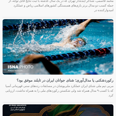
محمد قاسمی، شناگر آینده‌دار تهران که در یک سال گذشته با ثبت نتایج قابل توجه، از
جمله کسب دو مدال برنز بازی‌های همبستگی کشورهای اسلامی ریاض و عملکرد
امیدوارکننده در
رکوردشکنی یا مدال‌آوری؛ شنای جوانان ایران در تایلند موفق بود؟
مربی تیم ملی شنای ایران عملکرد ملی‌پوشان در مسابقات رده‌های سنی قهرمانی آسیا
که با کسب ۹ مدال همراه شد ولی شکستن رکوردهای ملی را به همراه نداشت، ارزیابی
کرد.