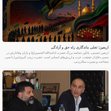
اربعین؛ تجلی ماندگاری راه حق و آزادگی
اربعین حسینی، یادآور حماسه بزرگ حضرت اباعبدالله الحسین(ع) و یاران وفادارش در
مسیر دفاع از حقیقت، عزت و ارزش‌های انسانی است. حضرت زینب کبری(س) با صبر،
شجاعت و بصیرت مثال‌زدنی،