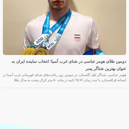
دومین طلای هومر عباسی در شنای غرب آسیا؛ انتخاب نماینده ایران به
عنوان بهترین شناگر پسر
هومر عباسی، شناگر اهل گلستان، در دومین روز رقابت‌های شنای قهرمانی غرب آسیا در
آستانه قزاقستان، با ثبت زمان ۲۵.۷۶ ثانیه در ماده ۵۰ متر کرال پشت به مدال طلا