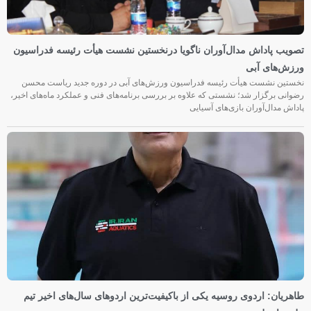
تصویب پاداش مدال‌آوران ناگویا درنخستین نشست هیأت رئیسه فدراسیون
ورزش‌های آبی
نخستین نشست هیأت رئیسه فدراسیون ورزش‌های آبی در دوره جدید ریاست محسن
رضوانی برگزار شد؛ نشستی که علاوه بر بررسی برنامه‌های فنی و عملکرد ماه‌های اخیر،
پاداش مدال‌آوران بازی‌های آسیایی
طاهریان: اردوی روسیه یکی از باکیفیت‌ترین اردوهای سال‌های اخیر تیم