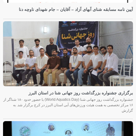
آیین نامه مسابقه شنای آبهای آزاد – آقایان – جام شهدای ناوچه دنا
برگزاری جشنواره بزرگداشت روز جهانی شنا در استان البرز
جشنواره بزرگداشت روز جهانی شنا (World Aquatics Day) با حضور حدود ۱۸۰ شناگر از
۱۶ مرکز تخصصی به همت هیئت ورزش‌های آبی استان البرز در کرج برگزار شد. به
گزارش