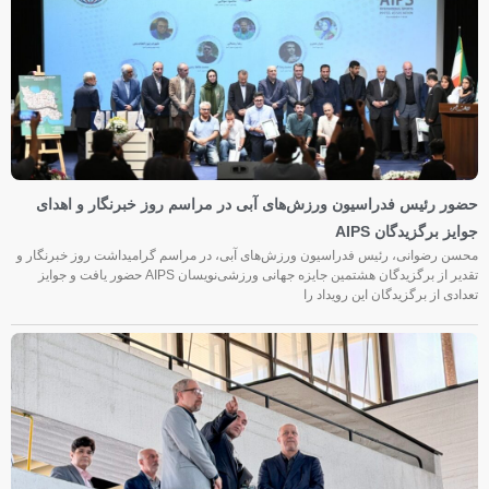
حضور رئیس فدراسیون ورزش‌های آبی در مراسم روز خبرنگار و اهدای
جوایز برگزیدگان AIPS
محسن رضوانی، رئیس فدراسیون ورزش‌های آبی، در مراسم گرامیداشت روز خبرنگار و
تقدیر از برگزیدگان هشتمین جایزه جهانی ورزشی‌نویسان AIPS حضور یافت و جوایز
تعدادی از برگزیدگان این رویداد را