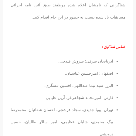
شناگرانی که نامشان اعلام شده موظفند طبق آئین نامه اجرائی
مسابقات یاد شده نسبت به حضور در این جام اقدام کنند.
اسامی شناگران :
آذربایجان شرقی: سروش قندچی.
اصفهان: امیرحسین عباسیان.
البرز: سید نیما عبداللهی، افشین عسگری.
فارس: امیرمحمد شجاعی‌فر، آرین علیایی.
تهران: پویا جدیدی، سجاد فرشچی، احسان شفائیان، محمدرضا
بیگ محمدی، شایان عظیمی، امیر سالار طالیان، حسین
درویشی.