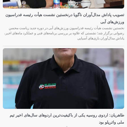
تصویب پاداش مدال‌آوران ناگویا درنخستین نشست هیأت رئیسه فدراسیون
ورزش‌های آبی
نخستین نشست هیأت رئیسه فدراسیون ورزش‌های آبی در دوره جدید ریاست محسن
رضوانی برگزار شد؛ نشستی که علاوه بر بررسی برنامه‌های فنی و عملکرد ماه‌های اخیر،
پاداش مدال‌آوران بازی‌های آسیایی
طاهریان: اردوی روسیه یکی از باکیفیت‌ترین اردوهای سال‌های اخیر تیم
ملی واترپلو بود