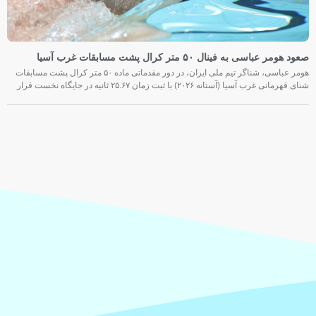
صعود هومر عباسی به فینال ۵۰ متر کرال پشت مسابقات غرب آسیا
هومر عباسی، شناگر تیم ملی ایران، در دور مقدماتی ماده ۵۰ متر کرال پشت مسابقات
شنای قهرمانی غرب آسیا (آستانه ۲۰۲۶) با ثبت زمان ۲۵.۶۷ ثانیه در جایگاه نخست قرار