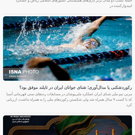
جمله کسب دو مدال برنز بازی‌های همبستگی کشورهای اسلامی ریاض و عملکرد
امیدوارکننده در
رکوردشکنی یا مدال‌آوری؛ شنای جوانان ایران در تایلند موفق بود؟
مربی تیم ملی شنای ایران عملکرد ملی‌پوشان در مسابقات رده‌های سنی قهرمانی آسیا
که با کسب ۹ مدال همراه شد ولی شکستن رکوردهای ملی را به همراه نداشت، ارزیابی
کرد.