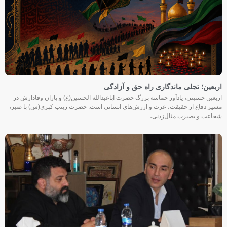
اربعین؛ تجلی ماندگاری راه حق و آزادگی
اربعین حسینی، یادآور حماسه بزرگ حضرت اباعبدالله الحسین(ع) و یاران وفادارش در
مسیر دفاع از حقیقت، عزت و ارزش‌های انسانی است. حضرت زینب کبری(س) با صبر،
شجاعت و بصیرت مثال‌زدنی،