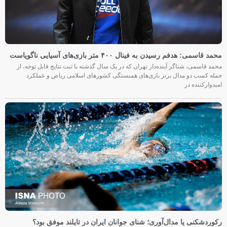
محمد قاسمی: هدفم رسیدن به فینال ۴۰۰ متر بازی‌های آسیایی ناگویاست
محمد قاسمی، شناگر آینده‌دار تهران که در یک سال گذشته با ثبت نتایج قابل توجه، از
جمله کسب دو مدال برنز بازی‌های همبستگی کشورهای اسلامی ریاض و عملکرد
امیدوارکننده در
رکوردشکنی یا مدال‌آوری؛ شنای جوانان ایران در تایلند موفق بود؟