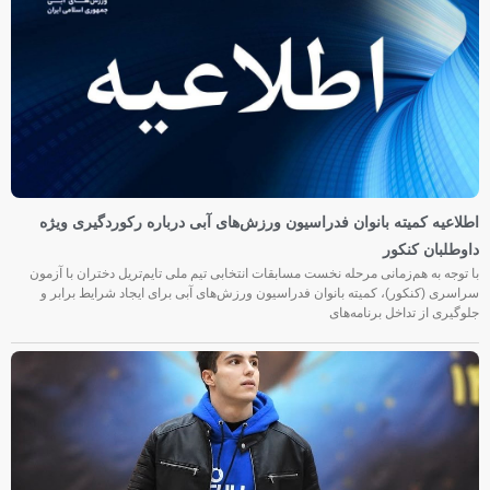
اطلاعیه کمیته بانوان فدراسیون ورزش‌های آبی درباره رکوردگیری ویژه
داوطلبان کنکور
با توجه به هم‌زمانی مرحله نخست مسابقات انتخابی تیم ملی تایم‌تریل دختران با آزمون
سراسری (کنکور)، کمیته بانوان فدراسیون ورزش‌های آبی برای ایجاد شرایط برابر و
جلوگیری از تداخل برنامه‌های