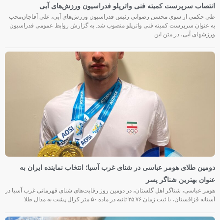
انتصاب سرپرست کمیته فنی واترپلو فدراسیون ورزش‌های آبی
طی حکمی از سوی محسن رضوانی رئیس فدراسیون ورزش‌های آبی، علی آقاجان‌محب
به عنوان سرپرست کمیته فنی واترپلو منصوب شد. به گزارش روابط عمومی فدراسیون
ورزشهای آبی، در متن این
دومین طلای هومر عباسی در شنای غرب آسیا؛ انتخاب نماینده ایران به
عنوان بهترین شناگر پسر
هومر عباسی، شناگر اهل گلستان، در دومین روز رقابت‌های شنای قهرمانی غرب آسیا در
آستانه قزاقستان، با ثبت زمان ۲۵.۷۶ ثانیه در ماده ۵۰ متر کرال پشت به مدال طلا