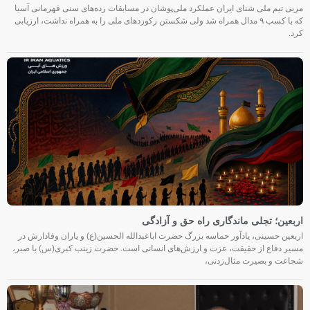
مربی تیم ملی شنای ایران عملکرد ملی‌پوشان در مسابقات رده‌های سنی قهرمانی آسیا
که با کسب ۹ مدال همراه شد ولی شکستن رکوردهای ملی را به همراه نداشت، ارزیابی
کرد.
اربعین؛ تجلی ماندگاری راه حق و آزادگی
اربعین حسینی، یادآور حماسه بزرگ حضرت اباعبدالله الحسین(ع) و یاران وفادارش در
مسیر دفاع از حقیقت، عزت و ارزش‌های انسانی است. حضرت زینب کبری(س) با صبر،
شجاعت و بصیرت مثال‌زدنی،