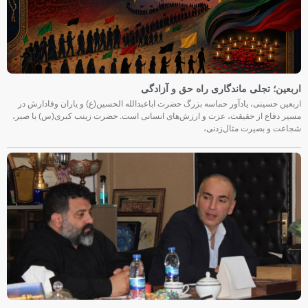
اربعین؛ تجلی ماندگاری راه حق و آزادگی
اربعین حسینی، یادآور حماسه بزرگ حضرت اباعبدالله الحسین(ع) و یاران وفادارش در
مسیر دفاع از حقیقت، عزت و ارزش‌های انسانی است. حضرت زینب کبری(س) با صبر،
شجاعت و بصیرت مثال‌زدنی،