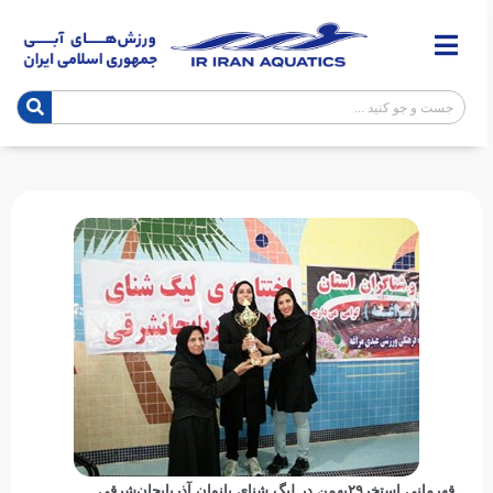
قهرمانی استخر۲۹بهمن در لیگ شنای بانوان آذربایجان‌شرقی