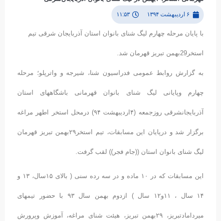
۶ اردیبهشت ۱۳۹۴
۱۱:۵۳
با پایان مرحله چهارم لیگ شنای بانوان استان آذربایجان شرقی تیم
استخر29بهمن تبریز قهرمان شد.
به گزارش روابط عمومی فدراسیون شنا، شیرجه و واترپلو؛ مرحله
چهارم وپایانی لیگ شنای بانوان قهرمانی باشگاههای استان
آذربایجانشرقی روزجمعه (۴اردیبهشت ۹۴) درمحل استخر اطهر مراغه
برگزار شد و درپایان این مسابقات، تیم استخر۲۹بهمن تبریز قهرمان
لیگ شنای بانوان استان ((جام فجر)) لقب گرفت.
این مسابقات که در ۱۰ ماده و در سه رده سنی ( بالای ۱۵سال، ۱۳ و
۱۴ سال ، ۱۱و۱۲ سال ) ازدوم بهمن سال ۹۳ با حضور تیمهای
میردامادتبریز، ۲۹بهمن تبریز، هیئت شنای مراغه، آموزش وپرورش