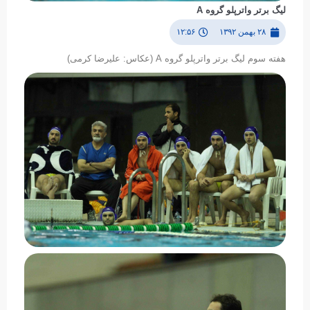
لیگ برتر واترپلو گروه A
۲۸ بهمن ۱۳۹۲
۱۲:۵۶
هفته سوم لیگ برتر واترپلو گروه A (عکاس: علیرضا کرمی)