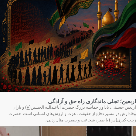
بعین؛ تجلی ماندگاری راه حق و آزادگی
بعین حسینی، یادآور حماسه بزرگ حضرت اباعبدالله الحسین(ع) و یاران
ادارش در مسیر دفاع از حقیقت، عزت و ارزش‌های انسانی است. حضرت
نب کبری(س) با صبر، شجاعت و بصیرت مثال‌زدنی،