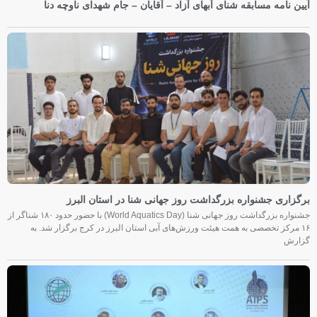
آیین نامه مسابقه شنای آبهای آزاد – آقایان – جام شهدای ناوچه دنا
برگزاری جشنواره بزرگداشت روز جهانی شنا در استان البرز
جشنواره بزرگداشت روز جهانی شنا (World Aquatics Day) با حضور حدود ۱۸۰ شناگر از
۱۶ مرکز تخصصی به همت هیئت ورزش‌های آبی استان البرز در کرج برگزار شد. به
گزارش