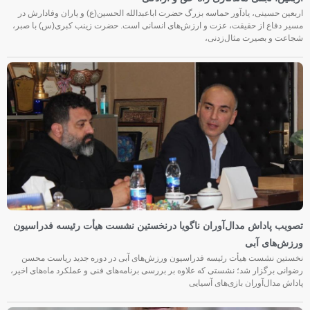
اربعین حسینی، یادآور حماسه بزرگ حضرت اباعبدالله الحسین(ع) و یاران وفادارش در
مسیر دفاع از حقیقت، عزت و ارزش‌های انسانی است. حضرت زینب کبری(س) با صبر،
شجاعت و بصیرت مثال‌زدنی،
تصویب پاداش مدال‌آوران ناگویا درنخستین نشست هیأت رئیسه فدراسیون
ورزش‌های آبی
نخستین نشست هیأت رئیسه فدراسیون ورزش‌های آبی در دوره جدید ریاست محسن
رضوانی برگزار شد؛ نشستی که علاوه بر بررسی برنامه‌های فنی و عملکرد ماه‌های اخیر،
پاداش مدال‌آوران بازی‌های آسیایی