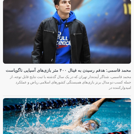
محمد قاسمی: هدفم رسیدن به فینال ۴۰۰ متر بازی‌های آسیایی ناگویاست
محمد قاسمی، شناگر آینده‌دار تهران که در یک سال گذشته با ثبت نتایج قابل توجه، از
جمله کسب دو مدال برنز بازی‌های همبستگی کشورهای اسلامی ریاض و عملکرد
امیدوارکننده در