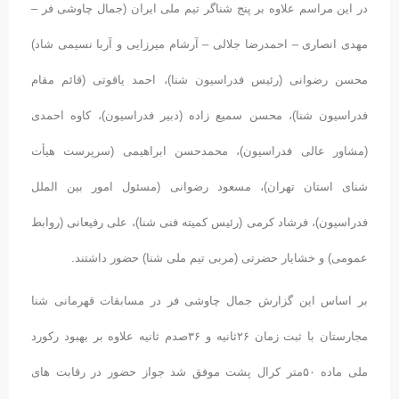
در این مراسم علاوه بر پنج شناگر تیم ملی ایران (جمال چاوشی فر –
مهدی انصاری – احمدرضا جلالی – آرشام میرزایی و آربا نسیمی شاد)
محسن رضوانی (رئیس فدراسیون شنا)، احمد یاقوتی (قائم مقام
فدراسیون شنا)، محسن سمیع زاده (دبیر فدراسیون)، کاوه احمدی
(مشاور عالی فدراسیون)، محمدحسن ابراهیمی (سرپرست هیأت
شنای استان تهران)، مسعود رضوانی (مسئول امور بین الملل
فدراسیون)، فرشاد کرمی (رئیس کمیته فنی شنا)، علی رفیعانی (روابط
عمومی) و خشایار حضرتی (مربی تیم ملی شنا) حضور داشتند.
بر اساس این گزارش جمال چاوشی فر در مسابقات قهرمانی شنا
مجارستان با ثبت زمان ۲۶ثانیه و ۳۶صدم ثانیه علاوه بر بهبود رکورد
ملی ماده ۵۰متر کرال پشت موفق شد جواز حضور در رقابت های