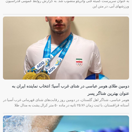
به عنوان سرپرست کمیته فنی واترپلو منصوب شد. به گزارش روابط عمومی فدراسیون
ورزشهای آبی، در متن این
دومین طلای هومر عباسی در شنای غرب آسیا؛ انتخاب نماینده ایران به
عنوان بهترین شناگر پسر
هومر عباسی، شناگر اهل گلستان، در دومین روز رقابت‌های شنای قهرمانی غرب آسیا در
آستانه قزاقستان، با ثبت زمان ۲۵.۷۶ ثانیه در ماده ۵۰ متر کرال پشت به مدال طلا