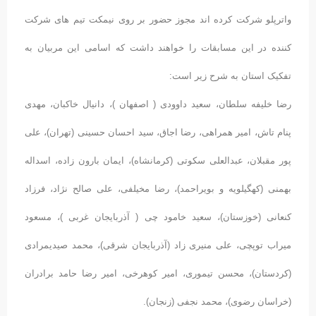
واترپلو شرکت کرده اند مجوز حضور بر روی نیمکت تیم های شرکت
کننده در این مسابقات را خواهند داشت که اسامی این مربیان به
تفکیک استان به شرح زیر است:
رضا خلیفه سلطان، سعید داوودی ( اصفهان )، دانیال خاکبان، مهدی
پنام تاش، امیر همراهی، رضا اجاق، سید احسان حسینی (تهران)، علی
پور مقبلان، عبدالعلی سکوتی (کرمانشاه)، ایمان بارون زاده، اسداله
بهمنی (کهگیلویه و بویراحمد)، رضا مخیلفی، علی صالح نژاد، فرزاد
کنعانی (خوزستان)، سعید خامود چی ( آذربایجان غربی )، مسعود
میراب توپچی، علی منیری زاد (آذربایجان شرقی)، محمد صیدیمرادی
(کردستان)، محسن تیموری، امیر کوهرخی، امیر رضا حامد برادران
(خراسان رضوی)، محمد نجفی (زنجان).