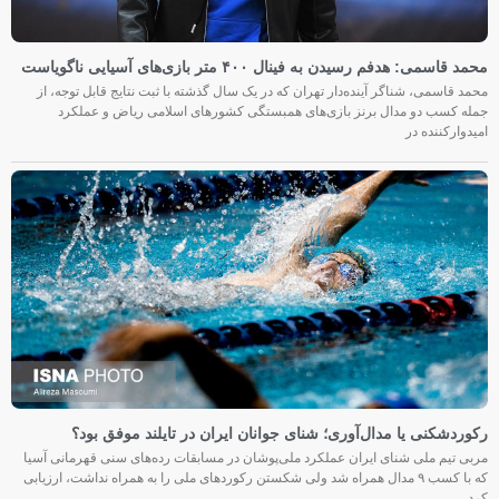
محمد قاسمی: هدفم رسیدن به فینال ۴۰۰ متر بازی‌های آسیایی ناگویاست
محمد قاسمی، شناگر آینده‌دار تهران که در یک سال گذشته با ثبت نتایج قابل توجه، از
جمله کسب دو مدال برنز بازی‌های همبستگی کشورهای اسلامی ریاض و عملکرد
امیدوارکننده در
رکوردشکنی یا مدال‌آوری؛ شنای جوانان ایران در تایلند موفق بود؟
مربی تیم ملی شنای ایران عملکرد ملی‌پوشان در مسابقات رده‌های سنی قهرمانی آسیا
که با کسب ۹ مدال همراه شد ولی شکستن رکوردهای ملی را به همراه نداشت، ارزیابی
کرد.