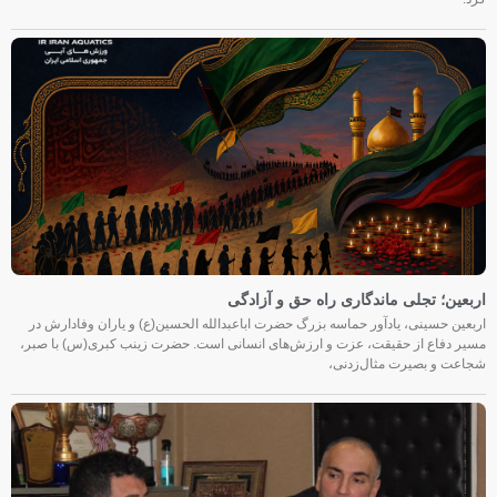
اربعین؛ تجلی ماندگاری راه حق و آزادگی
اربعین حسینی، یادآور حماسه بزرگ حضرت اباعبدالله الحسین(ع) و یاران وفادارش در
مسیر دفاع از حقیقت، عزت و ارزش‌های انسانی است. حضرت زینب کبری(س) با صبر،
شجاعت و بصیرت مثال‌زدنی،