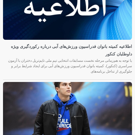
اطلاعیه کمیته بانوان فدراسیون ورزش‌های آبی درباره رکوردگیری ویژه
داوطلبان کنکور
با توجه به هم‌زمانی مرحله نخست مسابقات انتخابی تیم ملی تایم‌تریل دختران با آزمون
سراسری (کنکور)، کمیته بانوان فدراسیون ورزش‌های آبی برای ایجاد شرایط برابر و
جلوگیری از تداخل برنامه‌های