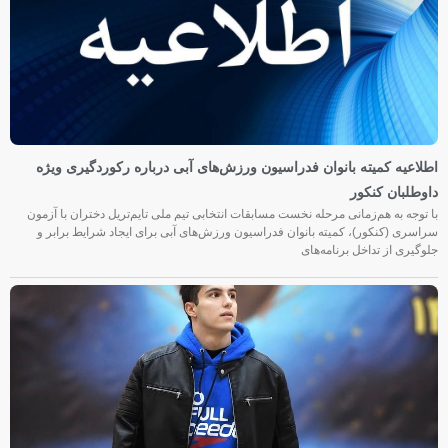
اطلاعیه کمیته بانوان فدراسیون ورزش‌های آبی درباره رکوردگیری ویژه
داوطلبان کنکور
با توجه به هم‌زمانی مرحله نخست مسابقات انتخابی تیم ملی تایم‌تریل دختران با آزمون
سراسری (کنکور)، کمیته بانوان فدراسیون ورزش‌های آبی برای ایجاد شرایط برابر و
جلوگیری از تداخل برنامه‌های