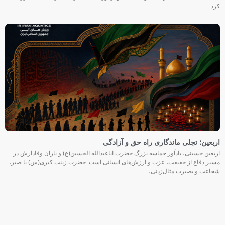
کرد.
اربعین؛ تجلی ماندگاری راه حق و آزادگی
اربعین حسینی، یادآور حماسه بزرگ حضرت اباعبدالله الحسین(ع) و یاران وفادارش در
مسیر دفاع از حقیقت، عزت و ارزش‌های انسانی است. حضرت زینب کبری(س) با صبر،
شجاعت و بصیرت مثال‌زدنی،