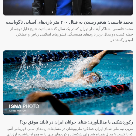
محمد قاسمی: هدفم رسیدن به فینال ۴۰۰ متر بازی‌های آسیایی ناگویاست
محمد قاسمی، شناگر آینده‌دار تهران که در یک سال گذشته با ثبت نتایج قابل توجه، از
جمله کسب دو مدال برنز بازی‌های همبستگی کشورهای اسلامی ریاض و عملکرد
امیدوارکننده در
رکوردشکنی یا مدال‌آوری؛ شنای جوانان ایران در تایلند موفق بود؟
مربی تیم ملی شنای ایران عملکرد ملی‌پوشان در مسابقات رده‌های سنی قهرمانی آسیا
که با کسب ۹ مدال همراه شد ولی شکستن رکوردهای ملی را به همراه نداشت، ارزیابی