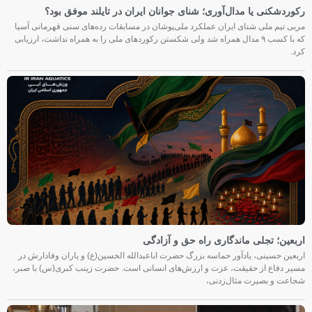
رکوردشکنی یا مدال‌آوری؛ شنای جوانان ایران در تایلند موفق بود؟
مربی تیم ملی شنای ایران عملکرد ملی‌پوشان در مسابقات رده‌های سنی قهرمانی آسیا
که با کسب ۹ مدال همراه شد ولی شکستن رکوردهای ملی را به همراه نداشت، ارزیابی
کرد.
اربعین؛ تجلی ماندگاری راه حق و آزادگی
اربعین حسینی، یادآور حماسه بزرگ حضرت اباعبدالله الحسین(ع) و یاران وفادارش در
مسیر دفاع از حقیقت، عزت و ارزش‌های انسانی است. حضرت زینب کبری(س) با صبر،
شجاعت و بصیرت مثال‌زدنی،