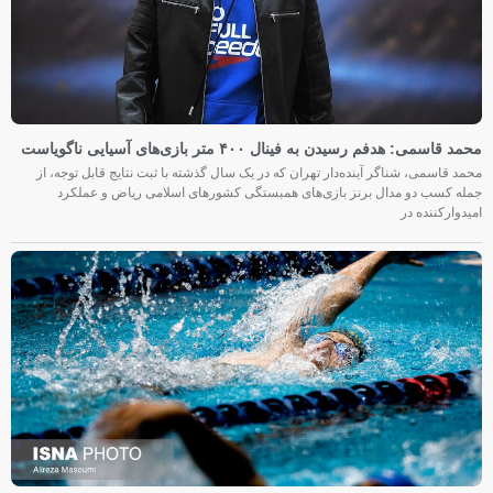
محمد قاسمی: هدفم رسیدن به فینال ۴۰۰ متر بازی‌های آسیایی ناگویاست
محمد قاسمی، شناگر آینده‌دار تهران که در یک سال گذشته با ثبت نتایج قابل توجه، از
جمله کسب دو مدال برنز بازی‌های همبستگی کشورهای اسلامی ریاض و عملکرد
امیدوارکننده در