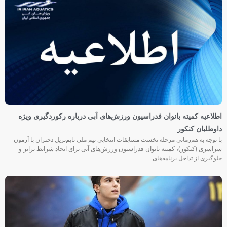
اطلاعیه کمیته بانوان فدراسیون ورزش‌های آبی درباره رکوردگیری ویژه
داوطلبان کنکور
با توجه به هم‌زمانی مرحله نخست مسابقات انتخابی تیم ملی تایم‌تریل دختران با آزمون
سراسری (کنکور)، کمیته بانوان فدراسیون ورزش‌های آبی برای ایجاد شرایط برابر و
جلوگیری از تداخل برنامه‌های