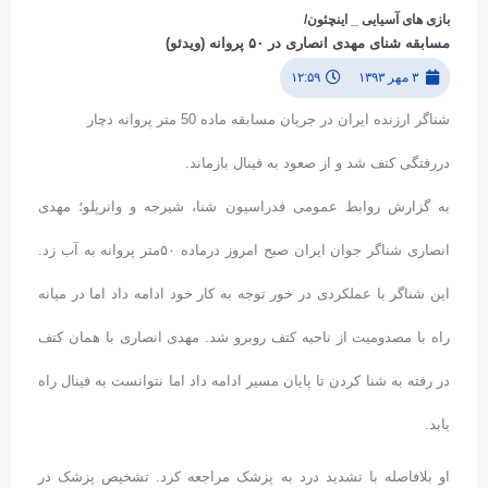
بازی های آسیایی _ اینچئون/
مسابقه شنای مهدی انصاری در ۵۰ پروانه (ویدئو)
۳ مهر ۱۳۹۳
۱۲:۵۹
شناگر ارزنده ایران در جریان مسابقه ماده 50 متر پروانه دچار
دررفتگی کتف شد و از صعود به فینال بازماند.
به گزارش روابط عمومی فدراسیون شنا، شیرجه و وانرپلو؛ مهدی
انصاری شناگر جوان ایران صبح امروز درماده ۵۰متر پروانه به آب زد.
این شناگر با عملکردی در خور توجه به کار خود ادامه داد اما در میانه
راه با مصدومیت از ناحیه کتف روبرو شد. مهدی انصاری با همان کتف
در رفته به شنا کردن تا پایان مسیر ادامه داد اما نتوانست به فینال راه
یابد.
او بلافاصله با تشدید درد به پزشک مراجعه کرد. تشخیص پزشک در