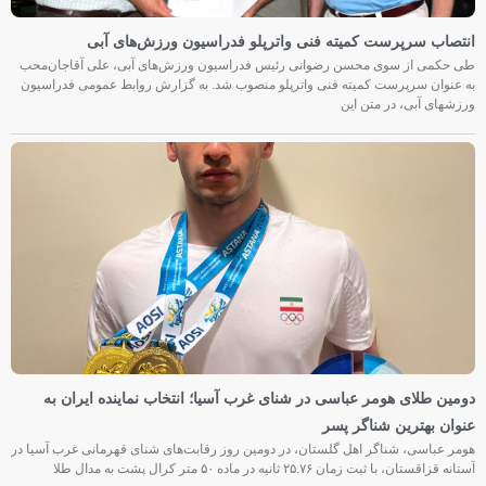
انتصاب سرپرست کمیته فنی واترپلو فدراسیون ورزش‌های آبی
طی حکمی از سوی محسن رضوانی رئیس فدراسیون ورزش‌های آبی، علی آقاجان‌محب
به عنوان سرپرست کمیته فنی واترپلو منصوب شد. به گزارش روابط عمومی فدراسیون
ورزشهای آبی، در متن این
دومین طلای هومر عباسی در شنای غرب آسیا؛ انتخاب نماینده ایران به
عنوان بهترین شناگر پسر
هومر عباسی، شناگر اهل گلستان، در دومین روز رقابت‌های شنای قهرمانی غرب آسیا در
آستانه قزاقستان، با ثبت زمان ۲۵.۷۶ ثانیه در ماده ۵۰ متر کرال پشت به مدال طلا