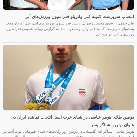
انتصاب سرپرست کمیته فنی واترپلو فدراسیون ورزش‌های آبی
طی حکمی از سوی محسن رضوانی رئیس فدراسیون ورزش‌های آبی، علی آقاجان‌محب
به عنوان سرپرست کمیته فنی واترپلو منصوب شد. به گزارش روابط عمومی فدراسیون
ورزشهای آبی، در متن این
دومین طلای هومر عباسی در شنای غرب آسیا؛ انتخاب نماینده ایران به
عنوان بهترین شناگر پسر
هومر عباسی، شناگر اهل گلستان، در دومین روز رقابت‌های شنای قهرمانی غرب آسیا در
آستانه قزاقستان، با ثبت زمان ۲۵.۷۶ ثانیه در ماده ۵۰ متر کرال پشت به مدال طلا