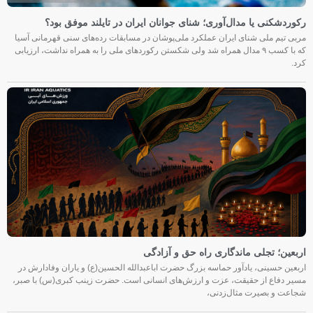
رکوردشکنی یا مدال‌آوری؛ شنای جوانان ایران در تایلند موفق بود؟
مربی تیم ملی شنای ایران عملکرد ملی‌پوشان در مسابقات رده‌های سنی قهرمانی آسیا
که با کسب ۹ مدال همراه شد ولی شکستن رکوردهای ملی را به همراه نداشت، ارزیابی
کرد.
اربعین؛ تجلی ماندگاری راه حق و آزادگی
اربعین حسینی، یادآور حماسه بزرگ حضرت اباعبدالله الحسین(ع) و یاران وفادارش در
مسیر دفاع از حقیقت، عزت و ارزش‌های انسانی است. حضرت زینب کبری(س) با صبر،
شجاعت و بصیرت مثال‌زدنی،