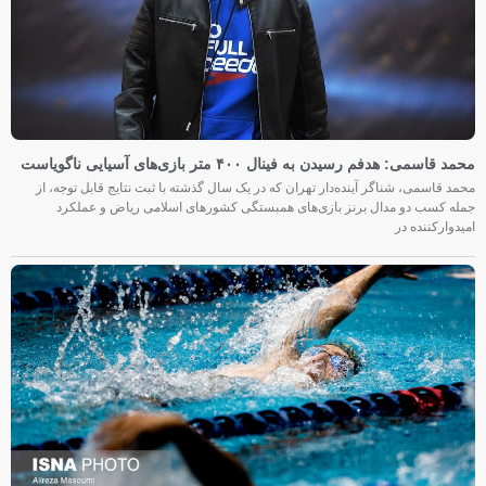
محمد قاسمی: هدفم رسیدن به فینال ۴۰۰ متر بازی‌های آسیایی ناگویاست
محمد قاسمی، شناگر آینده‌دار تهران که در یک سال گذشته با ثبت نتایج قابل توجه، از
جمله کسب دو مدال برنز بازی‌های همبستگی کشورهای اسلامی ریاض و عملکرد
امیدوارکننده در