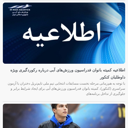
اطلاعیه کمیته بانوان فدراسیون ورزش‌های آبی درباره رکوردگیری ویژه
داوطلبان کنکور
با توجه به هم‌زمانی مرحله نخست مسابقات انتخابی تیم ملی تایم‌تریل دختران با آزمون
سراسری (کنکور)، کمیته بانوان فدراسیون ورزش‌های آبی برای ایجاد شرایط برابر و
جلوگیری از تداخل برنامه‌های