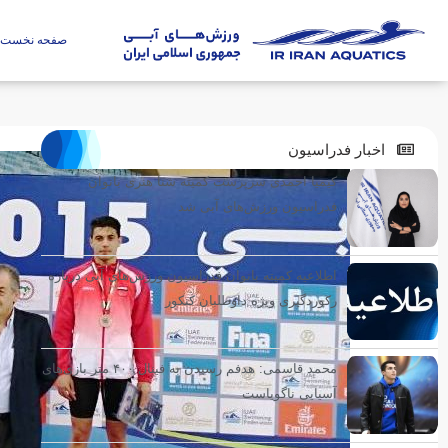
صفحه نخست
اخبار فدراسیون
کیمیا احمدی سرپرست کمیته شنا هنری بانوان
فدراسیون ورزش‌های آبی شد
اطلاعیه کمیته بانوان فدراسیون ورزش‌های آبی درباره
رکوردگیری ویژه داوطلبان کنکور
محمد قاسمی: هدفم رسیدن به فینال ۴۰۰ متر بازی‌های
آسیایی ناگویاست