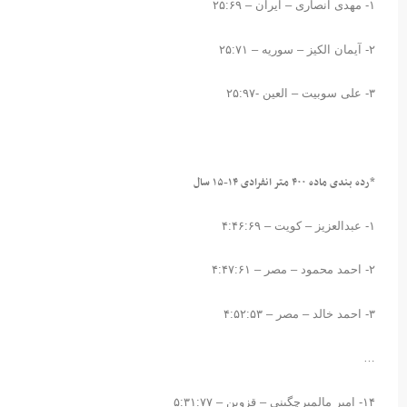
۱- مهدی انصاری – ایران – ۲۵:۶۹
۲- آیمان الکیز – سوریه – ۲۵:۷۱
۳- علی سوبیت – العین -۲۵:۹۷
*رده بندی ماده ۴۰۰ متر انفرادی ۱۴-۱۵ سال
۱- عبدالعزیز – کویت – ۴:۴۶:۶۹
۲- احمد محمود – مصر – ۴:۴۷:۶۱
۳- احمد خالد – مصر – ۴:۵۲:۵۳
…
۱۴- امیر مالمیرچگینی – قزوین – ۵:۳۱:۷۷