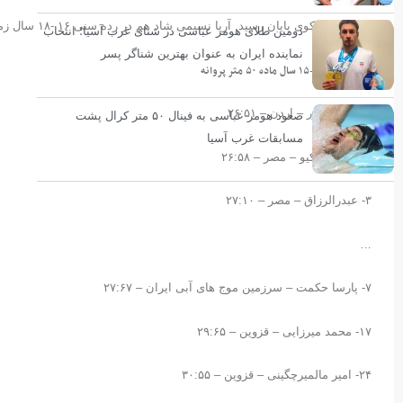
۳۱:۶۵ به سکوی پایان رسید. آریا نسیمی شاد هم در رده سنی ۱۶ -۱۸ سال زمان ۳۱:۰۲ را ثبت کرد.
دومین طلای هومر عباسی در شنای غرب آسیا؛ انتخاب
نماینده ایران به عنوان بهترین شناگر پسر
*رده بندی ۱۴-۱۵ سال ماده ۵۰ متر پروانه
۱- محمد بدور – اردن – ۲۶:۵۱
صعود هومر عباسی به فینال ۵۰ متر کرال پشت
مسابقات غرب آسیا
۲- ولید شولکیو – مصر – ۲۶:۵۸
۳- عبدرالرزاق – مصر – ۲۷:۱۰
…
۷- پارسا حکمت – سرزمین موج های آبی ایران – ۲۷:۶۷
۱۷- محمد میرزایی – قزوین – ۲۹:۶۵
۲۴- امیر مالمیرچگینی – قزوین – ۳۰:۵۵