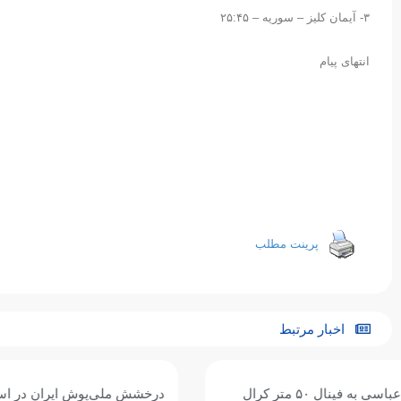
۳- آیمان کلیز – سوریه – ۲۵:۴۵
انتهای پیام
پرینت مطلب
اخبار مرتبط
درخشش ملی‌پوش ایران در استخر آستانه؛
حضور هومر ع