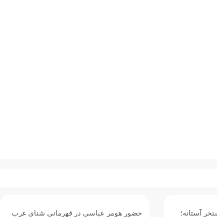
باسی در قهرمانی شنای غرب
امیر مطاعی: فاصله ما با رقبای