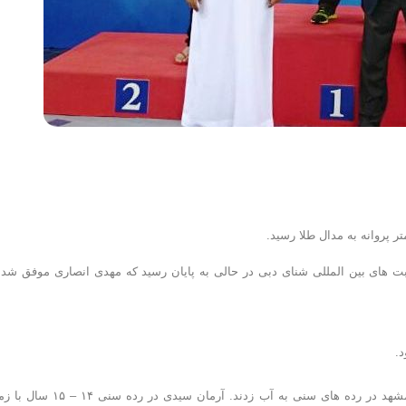
ت های بین المللی شنای دبی در حالی به پایان رسید که مهدی انصاری موفق شد 
در ماده ۵۰ متر قورباغه نیز نمایندگان ایران از تیم سرزمین موج های آبی مشهد در رده های سنی به آب زدند. آرمان سیدی 